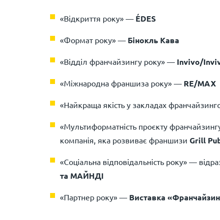
«Відкриття року» —
ÉDES
«Формат року» —
Бінокль Кава
«Відділ франчайзингу року» —
Invivo/Invi
«Міжнародна франшиза року» —
RE/MAX
«Найкраща якість у закладах франчайзинг
«Мультиформатність проєкту франчайзин
компанія, яка розвиває франшизи
Grill P
«Соціальна відповідальність року» — відр
та МАЙНДІ
«Партнер року» —
Виставка «Франчайзин