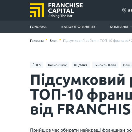
В
ГОЛОВНА
КАТАЛОГ ФРАНШИЗ
КОМПАНІЯ
Головна
Блог
Підсумковий рейтинг ТОП-10 франшиз* 2
ÉDES
Invivo Clinic
RE/MAX
Бінокль Кава
Ваш 
Підсумковий 
ТОП-10 франш
від FRANCHIS
Прийшов час обирати найкращі франшизи рок