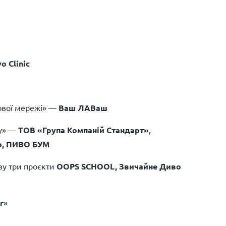
vo Clinic
ової мережі» —
Ваш ЛАВаш
гу» —
ТОВ «Група Компаній Стандарт»
,
ub, ПИВО БУМ
азу три проєкти
OOPS SCHOOL, Звичайне Диво
г
»