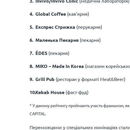
Invivo/Invivo Clinic
(медична лабораторія)
Global Coffee
(кав’ярня)
Експрес Стрижка
(перукарня)
Маленька Пекарня
(пекарня)
ÉDES
(пекарня)
MIKO – Made In Korea
(магазин корейських
Grill Pub
(ресторан у форматі Meat&Beer)
Kebab House
(фаст-фуд)
* У даному рейтингу приймають участь франшизи, як
CAPITAL.
Переможцями у спеціальних номінаціях стали