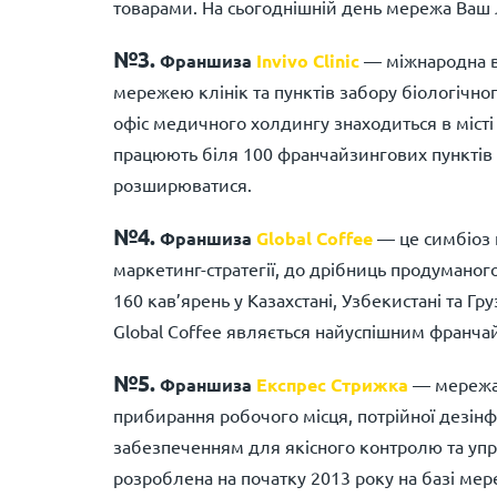
товарами. На сьогоднішній день мережа Ваш 
№3.
Франшиза
Invivo Clinic
— міжнародна в
мережею клінік та пунктів забору біологічног
офіс медичного холдингу знаходиться в місті 
працюють біля 100 франчайзингових пунктів
розширюватися.
№4.
Франшиза
Global Coffee
— це симбіоз 
маркетинг-стратегії, до дрібниць продуманог
160 кав’ярень у Казахстані, Узбекистані та Гру
Global Coffee являється найуспішним франча
№5.
Франшиза
Експрес Стрижка
— мережа 
прибирання робочого місця, потрійної дезінф
забезпеченням для якісного контролю та упр
розроблена на початку 2013 року на базі мере