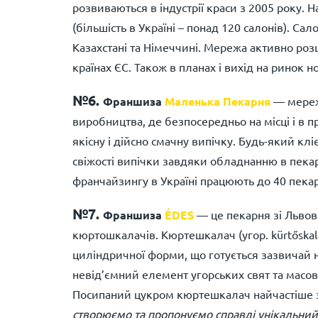
розвиваються в індустрії краси з 2005 року. 
(більшість в Україні – понад 120 салонів). Са
Казахстані та Німеччині. Мережа активно розш
країнах ЄС. Також в планах і вихід на ринок н
№6.
Франшиза
Маленька Пекарня
— мереж
виробництва, де безпосередньо на місці і в п
якісну і дійсно смачну випічку. Будь-який клі
свіжості випічки завдяки обладнанню в пека
франчайзингу в Україні працюють до 40 пека
№7.
Франшиза
ÉDES
— це пекарня зі Львова
кюртошкалачів. Кюртешкалач (угор.
kürtőskal
циліндричної форми, що готується зазвичай
невід’ємний елемент угорських свят та масов
Посипаний цукром кюртешкалач найчастіше з
створюємо та пропонуємо справді
унікальний