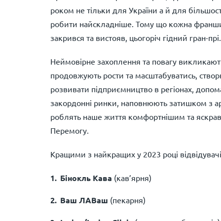
роком не тільки для України а й для більшості
робити найскладніше. Тому що кожна франшиз
закрився та вистояв, цьогоріч гідний гран-прі.
Неймовірне захоплення та повагу викликають
продовжують рости та масштабуватись, створю
розвивати підприємництво в регіонах, допо
закордонні ринки, наповнюють затишком з аро
роблять наше життя комфортнішим та яскраві
Перемогу.
Кращими з найкращих у 2023 році відвідувач
Бінокль Кава
(кав’ярня)
Ваш ЛАВаш
(пекарня)