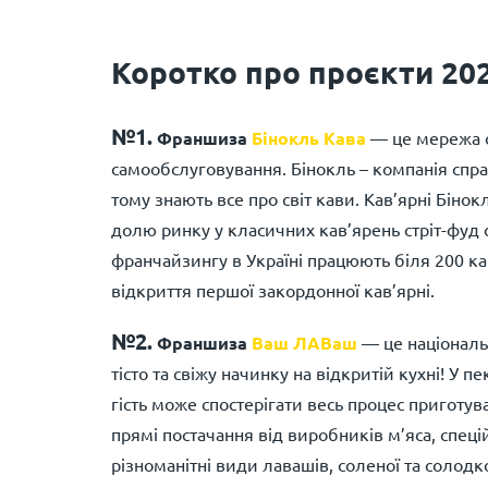
Коротко про проєкти 202
№1.
Франшиза
Бінокль Кава
— це мережа с
самообслуговування. Бінокль – компанія спра
тому знають все про світ кави. Кав’ярні Біно
долю ринку у класичних кав’ярень стріт-фуд
франчайзингу в Україні працюють біля 200 к
відкриття першої закордонної кав’ярні.
№2.
Франшиза
Ваш ЛАВаш
— це національ
тісто та свіжу начинку на відкритій кухні! У
гість може спостерігати весь процес приготув
прямі постачання від виробників м’яса, спеці
різноманітні види лавашів, соленої та солод