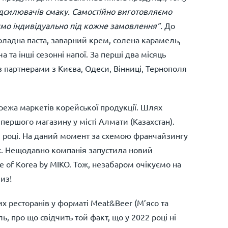
ідсилювачів смаку. Самостійно виготовляємо
каємо індивідуально під кожне замовлення”.
До
ладна паста, заварний крем, солена карамель,
 та інші сезонні напої. За перші два місяць
 партнерами з Києва, Одеси, Вінниці, Тернополя
ежа маркетів корейської продукції. Шлях
першого магазину у місті Алмати (Казахстан).
 році. На даний момент за схемою франчайзингу
их. Нещодавно компанія запустила новий
e of Korea by MIKO. Тож, незабаром очікуємо на
из!
 ресторанів у форматі Meat&Beer (М’ясо та
, про що свідчить той факт, що у 2022 році ні