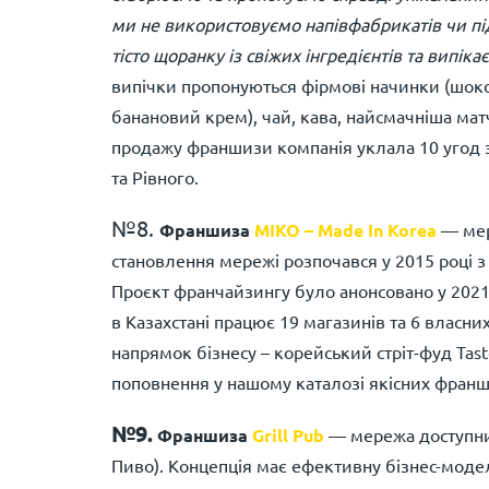
ми не використовуємо напівфабрикатів чи п
тісто щоранку із свіжих інгредієнтів та випі
випічки пропонуються фірмові начинки (шоко
банановий крем), чай, кава, найсмачніша матча
продажу франшизи компанія уклала 10 угод з
та Рівного.
№8.
Франшиза
MIKO – Made In Korea
— мер
становлення мережі розпочався у 2015 році з 
Проєкт франчайзингу було анонсовано у 2021
в Казахстані працює 19 магазинів та 6 власн
напрямок бізнесу – корейський стріт-фуд Tast
поповнення у нашому каталозі якісних франш
№9.
Франшиза
Grill Pub
— мережа доступних
Пиво). Концепція має ефективну бізнес-модель