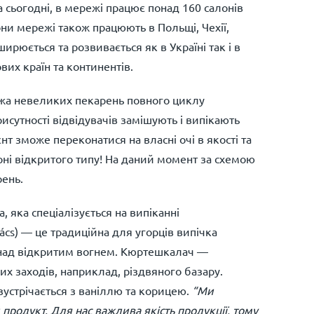
На сьогодні, в мережі працює понад 160 салонів
лони мережі також працюють в Польщі, Чехії,
ирюється та розвивається як в Україні так і в
ових країн та континентів.
а невеликих пекарень повного циклу
рисутності відвідувачів замішують і випікають
єнт зможе переконатися на власні очі в якості та
рні відкритого типу! На даний момент за схемою
рень.
, яка спеціалізується на випіканні
ács
) — це традиційна для угорців випічка
 над відкритим вогнем. Кюртешкалач —
их заходів, наприклад, різдвяного базару.
устрічається з ваніллю та корицею.
“Ми
продукт.
Для нас важлива якість продукції, тому