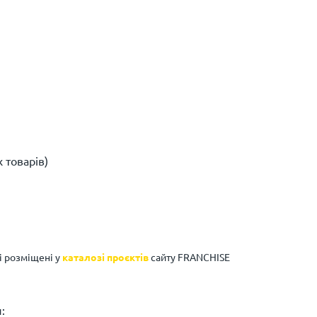
 товарів)
і розміщені у
каталозі проєктів
сайту FRANCHISE
: