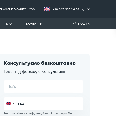
FRANCHISE-CAPITAL.COM
+38 067 500 26 86
БЛОГ
КОНТАКТИ
ПОШУК
Консультуємо безкоштовно
Текст під формоую консультації
Ім'я
Текст політики конфіденційності для форм
Текст