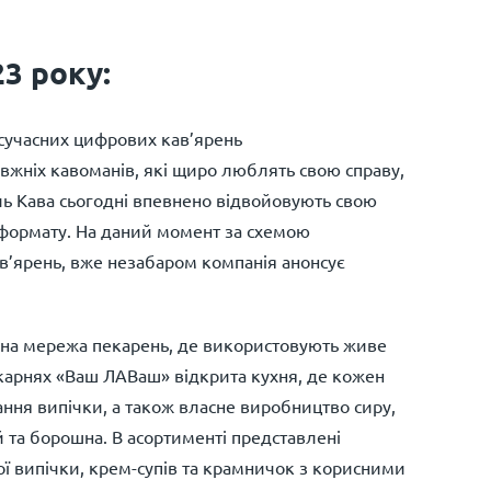
3 року:
учасних цифрових кав’ярень
вжніх кавоманів, які щиро люблять свою справу,
кль Кава сьогодні впевнено відвойовують свою
 формату. На даний момент за схемою
ав’ярень, вже незабаром компанія анонсує
на мережа пекарень, де використовують живе
 пекарнях «Ваш ЛАВаш» відкрита кухня, де кожен
ання випічки, а також власне виробництво сиру,
й та борошна. В асортименті представлені
кої випічки, крем-супів та крамничок з корисними