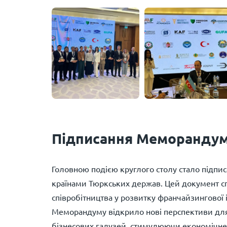
Підписання Меморандуму
Головною подією круглого столу стало підп
країнами Тюркських держав. Цей документ с
співробітництва у розвитку франчайзингової і
Меморандуму відкрило нові перспективи дл
бізнесових галузей, стимулюючи економічне з