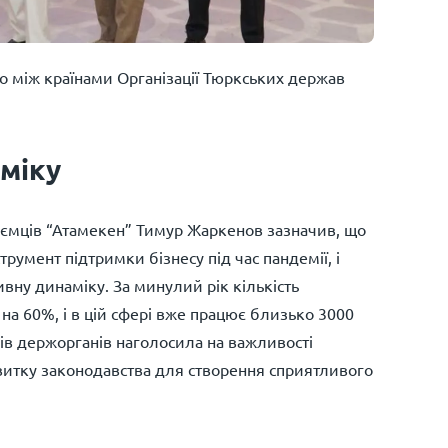
 між країнами Організації Тюркських держав
оміку
иємців “Атамекен” Тимур Жаркенов зазначив, що
румент підтримки бізнесу під час пандемії, і
ивну динаміку. За минулий рік кількість
на 60%, і в цій сфері вже працює близько 3000
ів держорганів наголосила на важливості
витку законодавства для створення сприятливого