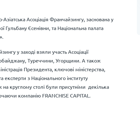
-Азіатська Асоціація Франчайзингу, заснована у
ї Гульбану Єсенівни, та Національна палата
».
зингу у заході взяли участь Асоціації
ербайджану, Туреччини, Угорщини. А також
ністрація Президента, ключові міністерства,
а експерти з Національного інституту
ж на круглому столі були присутніми декілька
ключаючи компанію FRANCHISE CAPITAL.