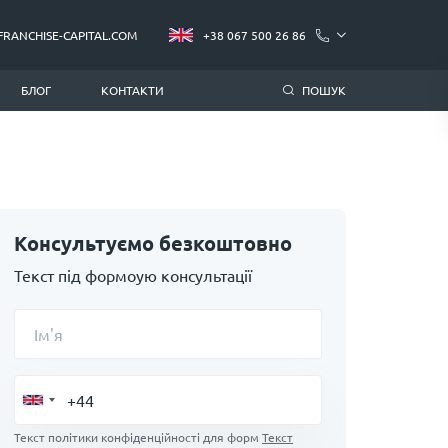
FRANCHISE-CAPITAL.COM
+38 067 500 26 86
БЛОГ
КОНТАКТИ
ПОШУК
Консультуємо безкоштовно
Текст під формоую консультації
Ім'я
Текст політики конфіденційності для форм
Текст