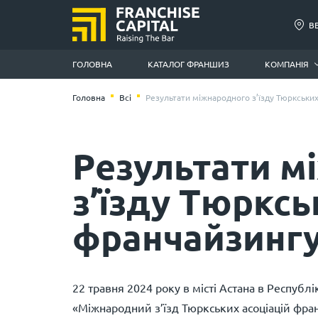
В
ГОЛОВНА
КАТАЛОГ ФРАНШИЗ
КОМПАНІЯ
Головна
Всі
Результати міжнародного з’їзду Тюркських
Результати м
з’їзду Тюрксь
франчайзингу
22 травня 2024 року в місті Астана в Республі
«Міжнародний з’їзд Тюркських асоціацій фра