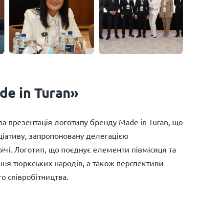
e in Turan»
а презентація логотипу бренду Made in Turan, що
іціативу, запропоновану делегацією
ічі. Логотип, що поєднує елементи півмісяця та
іння тюркських народів, а також перспективи
о співробітництва.