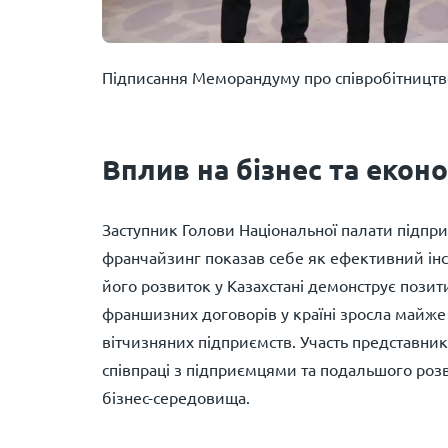
Підписання Меморандуму про співробітництво
Вплив на бізнес та екон
Заступник Голови Національної палати підпр
франчайзинг показав себе як ефективний інст
його розвиток у Казахстані демонструє позит
франшизних договорів у країні зросла майже 
вітчизняних підприємств. Участь представник
співпраці з підприємцями та подальшого роз
бізнес-середовища.