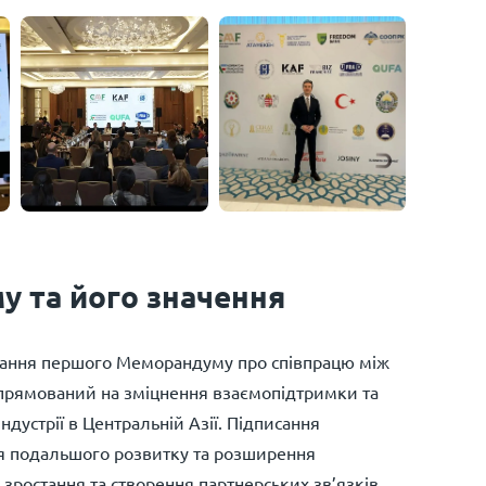
 та його значення
исання першого Меморандуму про співпрацю між
прямований на зміцнення взаємопідтримки та
ндустрії в Центральній Азії. Підписання
я подальшого розвитку та розширення
ростання та створення партнерських зв’язків.