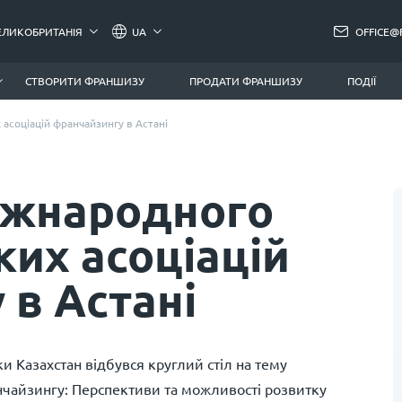
ЕЛИКОБРИТАНІЯ
UA
OFFICE@
СТВОРИТИ ФРАНШИЗУ
ПРОДАТИ ФРАНШИЗУ
ПОДІЇ
 асоціацій франчайзингу в Астані
іжнародного
ких асоціацій
 в Астані
ки Казахстан відбувся круглий стіл на тему
нчайзингу: Перспективи та можливості розвитку