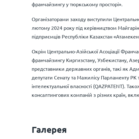
франчайзингу у тюркському просторі».
Організаторами заходу виступили Центрально
лютому 2024 року під керівництвом Майгаріно
підприємців Республіки Казахстан «Атамекен
Окрім Центрально-Азійської Асоціації Франчай
франчайзингу Киргизстану, Узбекистану, Аз
представники державних органів, такі як Адмі
депутати Сенату та Мажилісу Парламенту РК т
інтелектуальної власності (QAZPATENT). Тако
консалтингових компаній з різних країн, в
Галерея