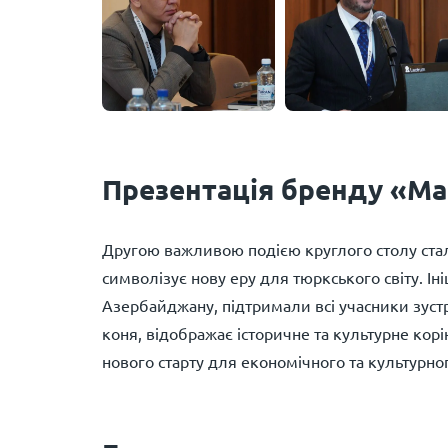
Презентація бренду «Mad
Другою важливою подією круглого столу стал
символізує нову еру для тюркського світу. Ін
Азербайджану, підтримали всі учасники зустр
коня, відображає історичне та культурне кор
нового старту для економічного та культурног