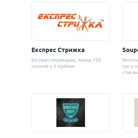
Експрес Стрижка
Soup
Експрес-перукарня, понад 160
Вегета
салонів у 6 країнах
суп у 
стакан