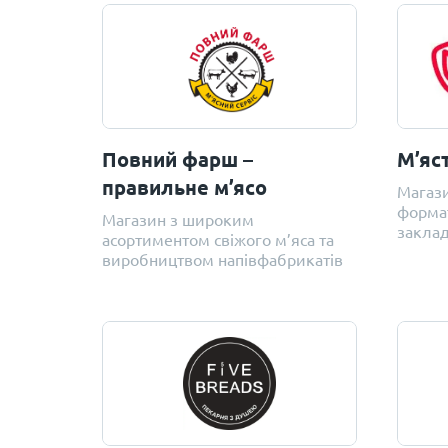
Повний фарш –
М’яс
правильне м’ясо
Магази
формат
Магазин з широким
заклад
асортиментом свіжого м’яса та
виробництвом напівфабрикатів