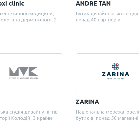
oxi clinic
ANDRE TAN
а естетичної медицини,
Бутик дизайнерського одя
ології та дерматології, 2
понад 40 партнерів
ZARINA
ька студія дизайну нігтів
Національна мережа ювел
кторії Колодій, 3 країни
бутиків, понад 50 магазині