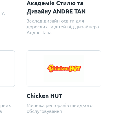
Академія Стилю та
Дизайну ANDRE TAN
гу,
Заклад дизайн-освіти для
дорослих та дітей від дизайнера
Андре Тана
Chicken HUT
ірних
Мережа ресторанів швидкого
в
обслуговування