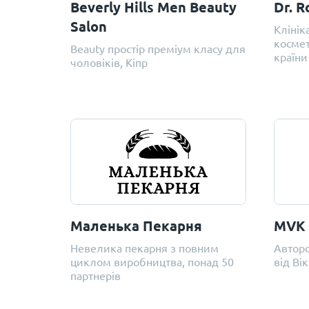
Beverly Hills Men Beauty
Dr. R
Salon
Клінік
космет
Beauty простір преміум класу для
країни
чоловіків, Кіпр
Маленька Пекарня
MVK
Невелика пекарня з повним
Авторс
циклом виробництва, понад 50
від Ві
партнерів