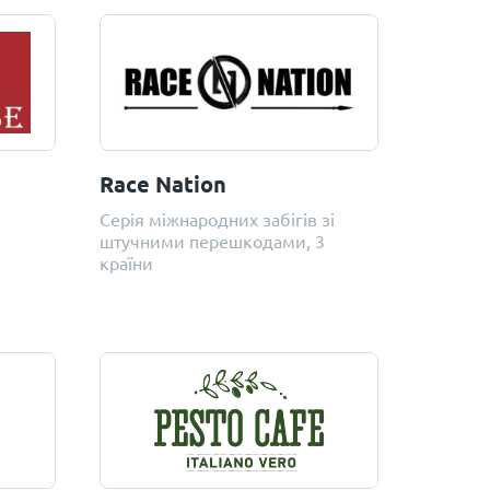
Race Nation
Серія міжнародних забігів зі
штучними перешкодами, 3
країни