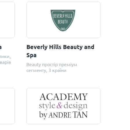
a
Beverly Hills Beauty and
Spa
тики,
варів
Beauty простір преміум
сегменту, 3 країни