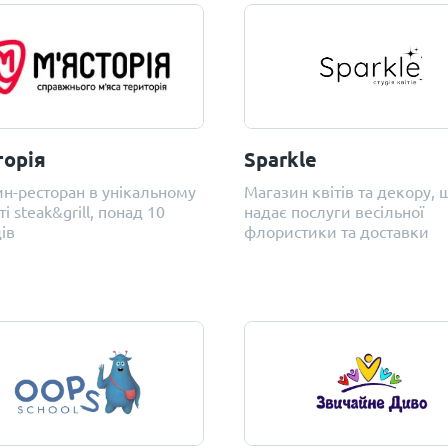
торія
Sparkle
н-ресторан в унікальному
Магазин квітів та декору, 
і steak&grill, понад 10
надає послуги весільної
ів
флористики та доставки