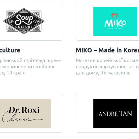
сulture
MIKO – Made in Kore
ріанський стріт-фуд: крем-
Магазин корейської косме
свіжовипечених хлібних
продуктів харчування та то
ах, 10 країн
для дому, 35 магазинів