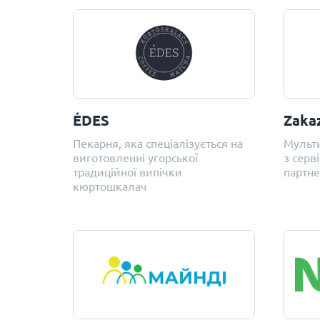
ÉDES
Zaka
Пекарня, яка спеціалізується на
Мульти
виготовленні угорської
з серв
традиційної випічки
партне
кюртошкалач