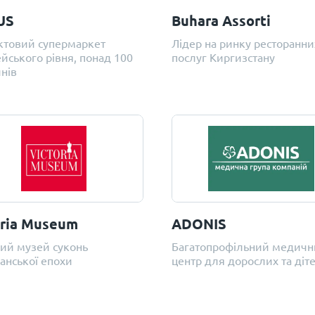
US
Buhara Assorti
ктовий супермаркет
Лідер на ринку ресторанни
йського рівня, понад 100
послуг Киргизстану
нів
oria Museum
ADONIS
ий музей суконь
Багатопрофільний медич
іанської епохи
центр для дорослих та діт