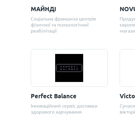
МАЙНДІ
NOV
Соціальна франшиза центрів
Проду
фізичної та психологічної
європе
реабілітації
магази
Perfect Balance
Vict
Інноваційний сервіс доставки
Сучасн
здорового харчування
віктор