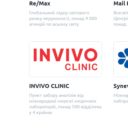
Re/Max
Mail 
Глобальний лідер світового
Всесві
ринку нерухомості, понад 9 000
Центрі
агенцій по всьому світу
понад 
INVIVO CLINIC
Syne
Пункт забору аналізів від
Міжна
міжнародної мережі медичних
лабора
лабораторій, понад 500 відділень
у 4 країнах