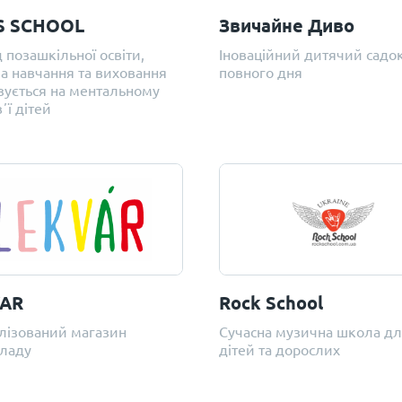
S SCHOOL
Звичайне Диво
 позашкільної освіти,
Іноваційний дитячий садо
а навчання та виховання
повного дня
зується на ментальному
ʼї дітей
VAR
Rock School
лізований магазин
Сучасна музична школа д
ладу
дітей та дорослих