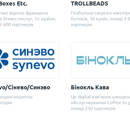
Boxes Etc.
TROLLBEADS
тньо відома франшиза
Глобальна мережа ювелір
в бізнес-послуг, 52 країни,
бутиків, 50 країн, понад 4 
2 600 партнерів
партнерів
vo/Сінево/Синэво
Бінокль Кава
родна медична
Це digital-кав'ярня швидко
торія
обслуговування Coffee to g
понад 250 партнерів