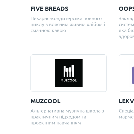
FIVE BREADS
OOP
Пекарня-кондитерська повного
Заклад
циклу з власним живим хлібом і
систем
смачною кавою
яка ба
здоров
MUZCOOL
LEK
Альтернативна музична школа з
Спеціа
практичним підходом та
марме
проектним навчанням