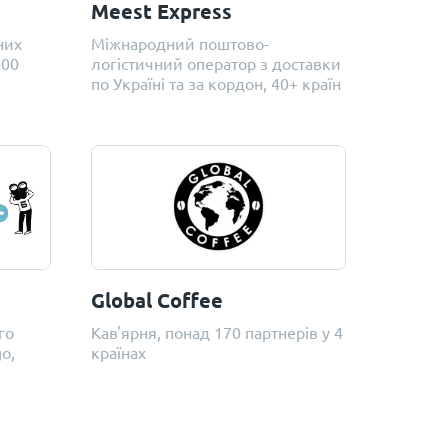
Meest Express
них
Міжнародний поштово-
000
логістичний оператор з доставки
по Україні та за кордон, 40+ країн
Global Coffee
го
Кав'ярня, понад 170 партнерів у 4
o,
країнах