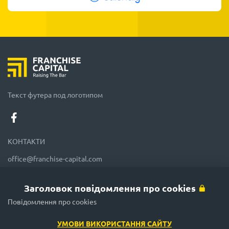
Текст футера под логотипом
КОНТАКТИ
office@franchise-capital.com
+38 067 500 26 86
Великобританія, Лондон
Заголовок повідомлення про cookies
Усі офіси
Повідомлення про cookies
Отказ от ответственности в футере
УМОВИ ВИКОРИСТАННЯ САЙТУ