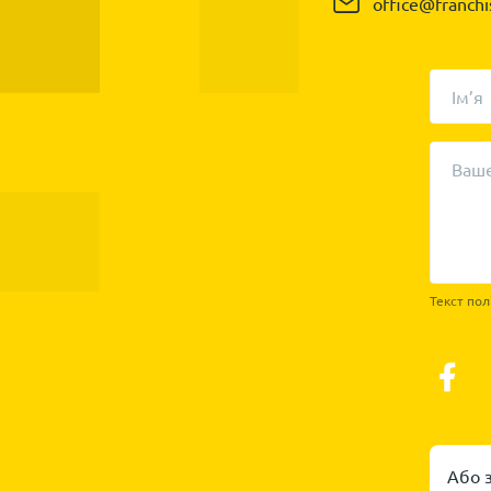
office@franchi
Ім’я
Ваше
Текст пол
Або 