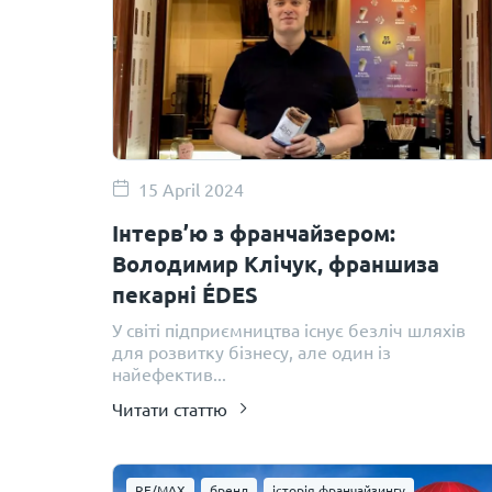
15 April 2024
Інтерв’ю з франчайзером:
Володимир Клічук, франшиза
пекарні ÉDES
У світі підприємництва існує безліч шляхів
для розвитку бізнесу, але один із
найефектив...
Читати статтю
RE/MAX
бренд
історія франчайзингу