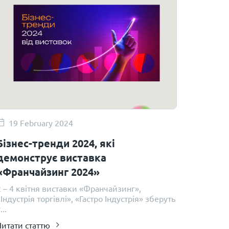
19 February 2024
Бізнес-тренди 2024, які
демонструє виставка
«Франчайзинг 2024»
2 – 4 квітня виставки «Франчайзинг»,
Індустрія торгівлі», «Гастро Індустрія» зберуть
...
Читати статтю