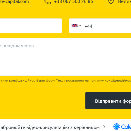
se-capital.com
+38 067 500 26 86
Велик
 повідомлення
ітики конфіденційності для форм
Текст посилання на політику конфіденційнос
Відправити фо
забронюйте відео-консультацію з керівником