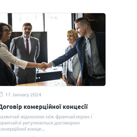
17 January 2024
Договір комерційної концесії
Зазвичай відносини між франчайзером і
франчайзі регулюються договором
комерційної конце...