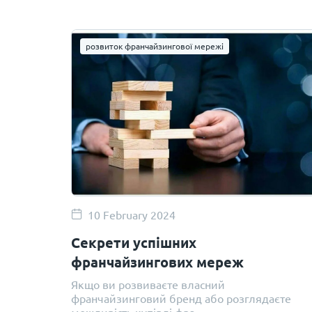
розвиток франчайзингової мережі
10 February 2024
Секрети успішних
франчайзингових мереж
Якщо ви розвиваєте власний
франчайзинговий бренд або розглядаєте