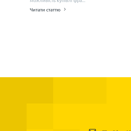
можливість купівлі фра...
Читати статтю