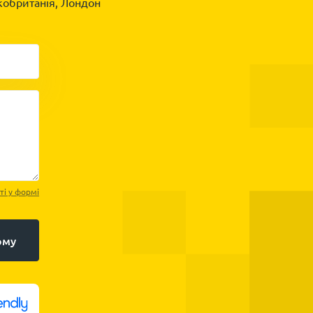
обританія, Лондон
ті у формі
рму