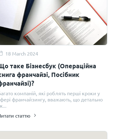
18 March 2024
Що таке Бізнесбук (Операційна
книга франчайзі, Посібник
франчайзі)?
Багато компаній, які роблять перші кроки у
сфері франчайзингу, вважають, що детально
к...
Читати статтю