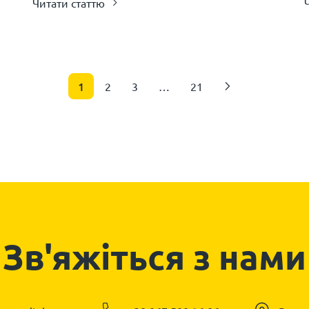
Читати статтю
1
2
3
…
21
Зв'яжіться з нами