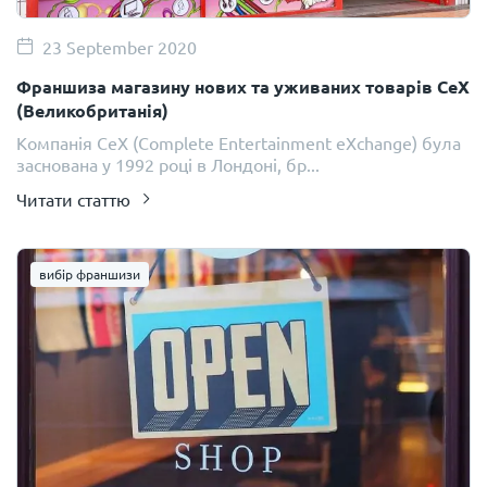
23 September 2020
Франшиза магазину нових та уживаних товарів CeX
(Великобританія)
Компанія CeX (Complete Entertainment eXchange) була
заснована у 1992 році в Лондоні, бр...
Читати статтю
вибір франшизи