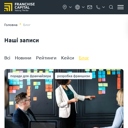
Головна
Блог
Наші записи
Всі
Новини
Рейтинги
Кейси
Блог
поради для франчайзера
розробка франшизи