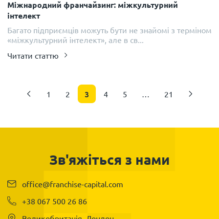
Міжнародний франчайзинг: міжкультурний
інтелект
Багато підприємців можуть бути не знайомі з терміном
«міжкультурний інтелект», але в св...
Читати статтю
3
1
2
4
5
…
21
Зв'яжіться з нами
office@franchise-capital.com
+38 067 500 26 86
Великобританія, Лондон