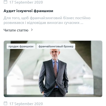
17 September 2020
Аудит існуючої франшизи
Для того, щоб франчайзинговий бізнес постійно
розвивався і відповідав вимогам сучасних ...
Читати статтю
продаж франшизи
франчайзинговый брокер
17 September 2020