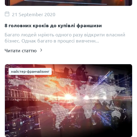
21 September 2020
8 головних кроків до купівлі франшизи
Багато людей мріють одного разу відкрити власний
бізнес. Однак багато в процесі вивченн...
Читати статтю
майстер-франчайзинг