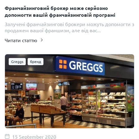
Франчайзинговий брокер може серйозно
допомогти вашій франчайзинговій програмі
Залучені франчайзингові брокери можуть допомогти з
продажем вашої франшизи, але від вас...
Читати статтю
Greggs
бренд
15 September 2020