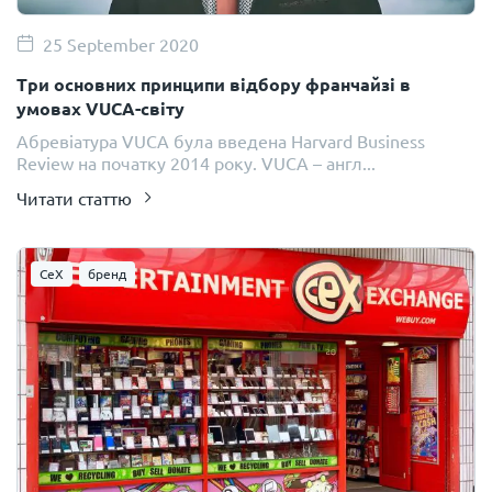
25 September 2020
Три основних принципи відбору франчайзі в
умовах VUCA-світу
Абревіатура VUCA була введена Harvard Business
Review на початку 2014 року. VUCA – англ...
Читати статтю
CeX
бренд