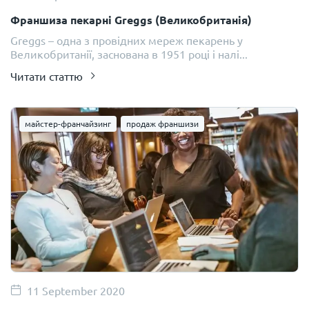
Франшиза пекарні Greggs (Великобританія)
Greggs – одна з провідних мереж пекарень у
Великобританії, заснована в 1951 році і налі...
Читати статтю
майстер-франчайзинг
продаж франшизи
11 September 2020