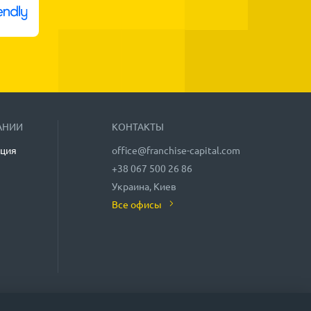
АНИИ
КОНТАКТЫ
ция
office@franchise-capital.com
+38 067 500 26 86
Украина, Киев
Все офисы
аншиз», «Блог» и «Календарь мероприятий» на сайте