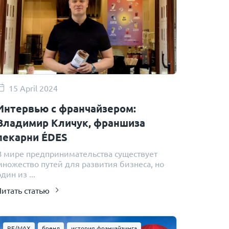
15 April 2024
Интервью с франчайзером:
Владимир Кличук, франшиза
пекарни ÉDES
В мире предпринимательства существует
множество путей для развития бизнеса, но
дин из ...
Читать статью
RE/MAX
бренд
история франчайзинга