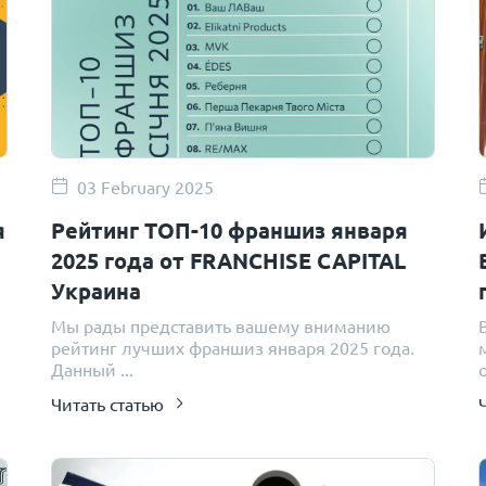
03 February 2025
я
Рейтинг ТОП-10 франшиз января
2025 года от FRANCHISE CAPITAL
Украина
Мы рады представить вашему вниманию
рейтинг лучших франшиз января 2025 года.
Данный ...
о
Читать статью