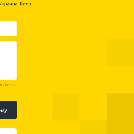
Украина, Киев
етствии с
рму