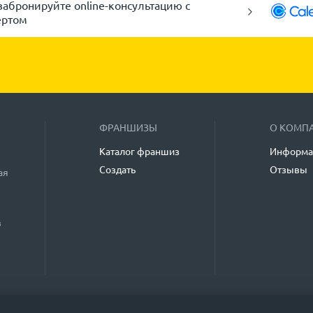
забронируйте online-консультацию с
ертом
ФРАНШИЗЫ
О КОМП
Каталог франшиз
Информа
Создать
Отзывы
ая
в
мание, что некоторые материалы, опубликованные в разделах «Каталог фр