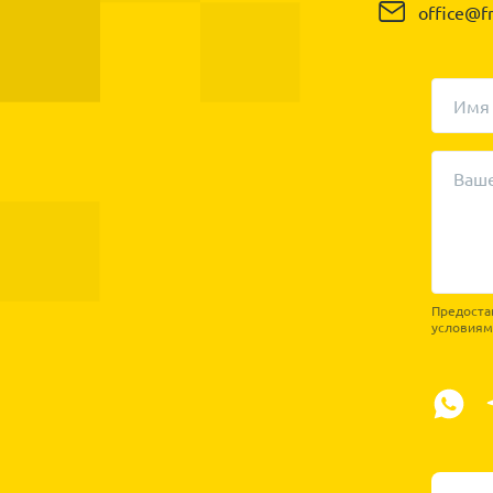
office@fr
Имя
Ваш
Предостав
условия