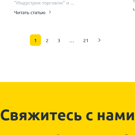
“Индустрия торговли” и ...
Читать статью
1
2
3
…
21
Свяжитесь с нами