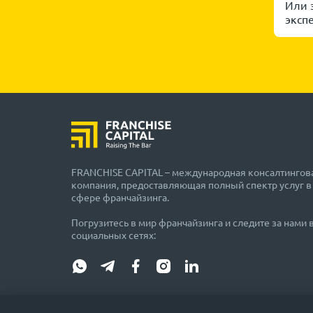
Или 
эксп
FRANCHISE CAPITAL – международная консалтингов
компания, предоставляющая полный спектр услуг в
сфере франчайзинга.
Погрузитесь в мир франчайзинга и следите за нами 
социальных сетях:
ПРЕДУПРЕЖДЕНИЕ ОБ ОТВЕТСТВЕННОСТИ: Обращаем ваше вни