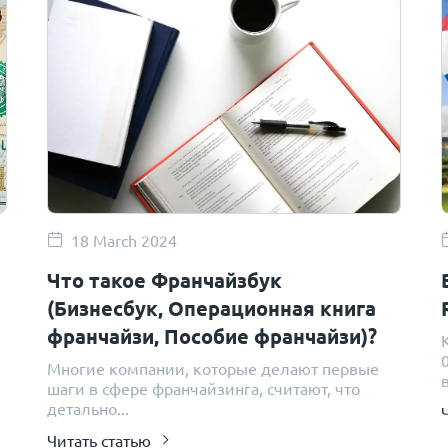
18 March 2024
Что такое Франчайзбук
(Бизнесбук, Операционная книга
франчайзи, Пособие франчайзи)?
Многие компании, которые делают первые
в
шаги в сфере франчайзинга, считают, что
детально...
Читать статью