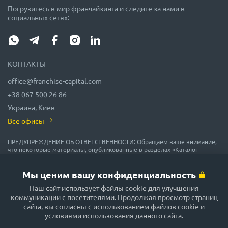
Погрузитесь в мир франчайзинга и следите за нами в
социальных сетях:
КОНТАКТЫ
office@franchise-capital.com
+38 067 500 26 86
Украина, Киев
Все офисы
ПРЕДУПРЕЖДЕНИЕ ОБ ОТВЕТСТВЕННОСТИ: Обращаем ваше внимание,
что некоторые материалы, опубликованные в разделах «Каталог
франшиз», «Блог» и «Календарь мероприятий» на сайте FRANCHISE
CAPITAL, часто размещаются представителями франшиз на правах
рекламы или получены на безвозмездной основе из источников,
Мы ценим вашу конфиденциальность
которые мы считаем надежными, но их точность и полнота не
гарантируются! В соответствии с законодательством, администрация
Наш сайт использует файлы cookie для улучшения
сайта FRANCHISE CAPITAL не гарантирует и не обещает в будущем
коммуникации с посетителями. Продолжая просмотр страниц
доходности никаких вложений, не дает гарантии надежности
сайта, вы согласны с использованием файлов cookie и
возможных инвестиций и стабильности размеров возможных доходов.
условиями использования данного сайта.
Сайт FRANCHISE CAPITAL не несёт никакой ответственности за
опубликованную информацию. Будьте внимательны и принимайте