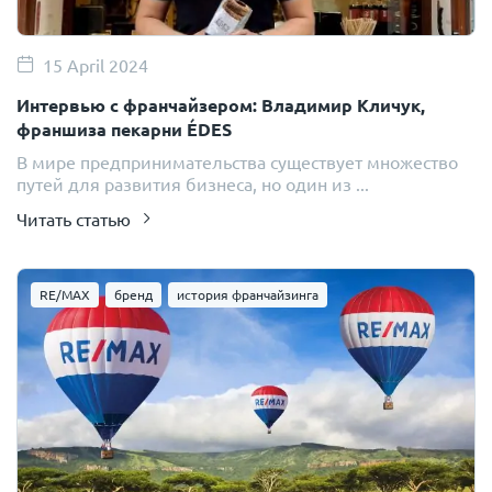
15 April 2024
Интервью с франчайзером: Владимир Кличук,
франшиза пекарни ÉDES
В мире предпринимательства существует множество
путей для развития бизнеса, но один из ...
Читать статью
RE/MAX
бренд
история франчайзинга