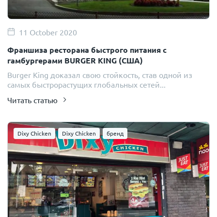
11 October 2020
Франшиза ресторана быстрого питания с
гамбургерами BURGER KING (США)
Burger King доказал свою стойкость, став одной из
самых быстрорастущих глобальных сетей...
Читать статью
Dixy Chicken
Dixy Chicken
бренд