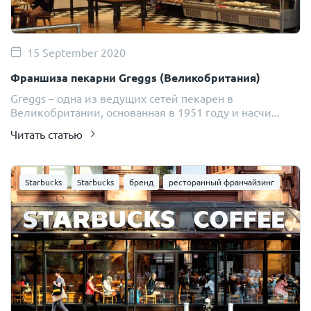
15 September 2020
Франшиза пекарни Greggs (Великобритания)
Greggs – одна из ведущих сетей пекарен в
Великобритании, основанная в 1951 году и насчи...
Читать статью
Starbucks
Starbucks
бренд
ресторанный франчайзинг