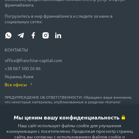
франчайзинга.
Погрузитесь в мир франчайзинга и следите за нами в
социальных сетях:
КОНТАКТЫ
office@franchise-capital.com
+38 067 500 26 86
Украина, Киев
Все офисы
ПРЕДУПРЕЖДЕНИЕ ОБ ОТВЕТСТВЕННОСТИ: Обращаем ваше внимание,
что некоторые материалы, опубликованные в разделах «Каталог
франшиз», «Блог» и «Календарь мероприятий» на сайте FRANCHISE
CAPITAL, часто размещаются представителями франшиз на правах
рекламы или получены на безвозмездной основе из источников,
Мы ценим вашу конфиденциальность
которые мы считаем надежными, но их точность и полнота не
гарантируются! В соответствии с законодательством, администрация
Наш сайт использует файлы cookie для улучшения
сайта FRANCHISE CAPITAL не гарантирует и не обещает в будущем
коммуникации с посетителями. Продолжая просмотр страниц
доходности никаких вложений, не дает гарантии надежности
сайта, вы согласны с использованием файлов cookie и