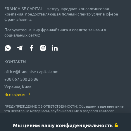
FRANCHISE CAPITAL – международная консалтинговая
компания, предоставляющая полный спектр услуг в сфере
франчайзинга.
Погрузитесь в мир франчайзинга и следите за нами в
социальных сетях:
КОНТАКТЫ
office@franchise-capital.com
+38 067 500 26 86
Украина, Киев
Все офисы
ПРЕДУПРЕЖДЕНИЕ ОБ ОТВЕТСТВЕННОСТИ: Обращаем ваше внимание,
что некоторые материалы, опубликованные в разделах «Каталог
франшиз», «Блог» и «Календарь мероприятий» на сайте FRANCHISE
CAPITAL, часто размещаются представителями франшиз на правах
рекламы или получены на безвозмездной основе из источников,
Мы ценим вашу конфиденциальность
которые мы считаем надежными, но их точность и полнота не