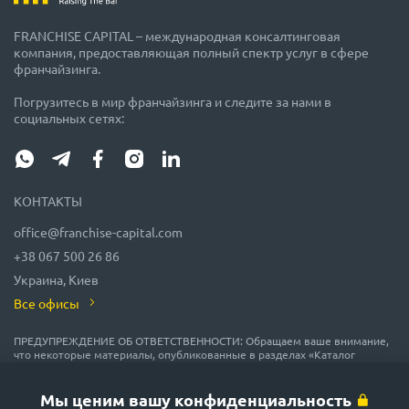
FRANCHISE CAPITAL – международная консалтинговая
компания, предоставляющая полный спектр услуг в сфере
франчайзинга.
Погрузитесь в мир франчайзинга и следите за нами в
социальных сетях:
КОНТАКТЫ
office@franchise-capital.com
+38 067 500 26 86
Украина, Киев
Все офисы
ПРЕДУПРЕЖДЕНИЕ ОБ ОТВЕТСТВЕННОСТИ: Обращаем ваше внимание,
что некоторые материалы, опубликованные в разделах «Каталог
франшиз», «Блог» и «Календарь мероприятий» на сайте FRANCHISE
CAPITAL, часто размещаются представителями франшиз на правах
рекламы или получены на безвозмездной основе из источников,
Мы ценим вашу конфиденциальность