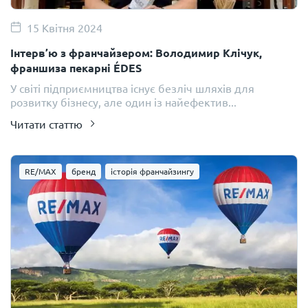
15 Квітня 2024
Інтерв’ю з франчайзером: Володимир Клічук,
франшиза пекарні ÉDES
У світі підприємництва існує безліч шляхів для
розвитку бізнесу, але один із найефектив...
Читати статтю
RE/MAX
бренд
історія франчайзингу