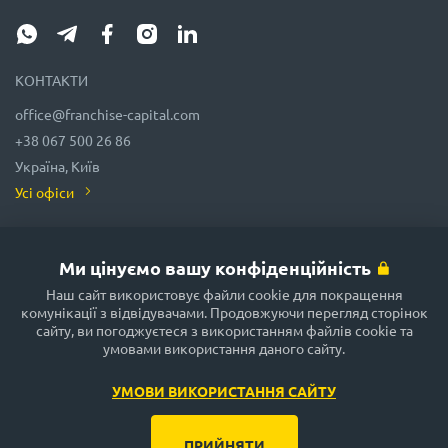
КОНТАКТИ
office@franchise-capital.com
+38 067 500 26 86
Україна, Київ
Усі офіси
ЗАСТЕРЕЖЕННЯ ПРО ВІДПОВІДАЛЬНІСТЬ: Звертаємо вашу увагу, що
деякі матеріали, опубліковані в розділах «Каталог франшиз», «Блог» та
«Календар заходів» на сайті FRANCHISE CAPITAL, часто розміщуються
Ми цінуємо вашу конфіденційність
представниками франшиз на правах реклами або отримані на
безоплатній основі з джерел, які ми вважаємо надійними, але їхня
Наш сайт використовує файли cookie для покращення
точність і повнота не гарантуються! Відповідно до законодавства
комунікації з відвідувачами. Продовжуючи перегляд сторінок
адміністрація сайту FRANCHISE CAPITAL не гарантує і не обіцяє в
сайту, ви погоджуєтеся з використанням файлів cookie та
майбутньому прибутковості жодних вкладень, не дає гарантії надійності
умовами використання даного сайту.
можливих інвестицій та стабільності розмірів можливих доходів. Сайт
FRANCHISE CAPITAL не несе жодної відповідальності за опубліковану
інформацію. Будьте уважні та приймайте лише обмірковані рішення!
УМОВИ ВИКОРИСТАННЯ САЙТУ
ПРИЙНЯТИ