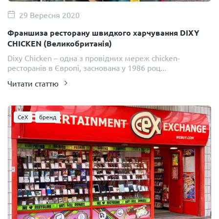
29 Вересня 2020
Франшиза ресторану швидкого харчування DIXY
CHICKEN (Великобританія)
Dixy Chicken – одна з провідних мереж chicken-
ресторанів в Європі, заснована у 1986 роц...
Читати статтю
CeX
бренд