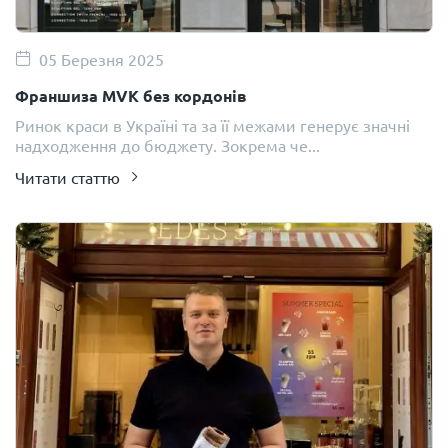
05 Березня 2025
Франшиза MVK без кордонів
Ринок краси в Україні та за її межами генерує значні
надходження до бюджету. Зокрема че...
Читати статтю