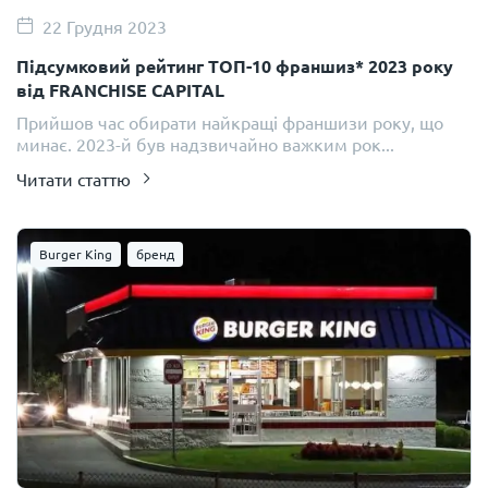
22 Грудня 2023
Підсумковий рейтинг ТОП-10 франшиз* 2023 року
від FRANCHISE CAPITAL
Прийшов час обирати найкращі франшизи року, що
минає. 2023-й був надзвичайно важким рок...
Читати статтю
Burger King
бренд