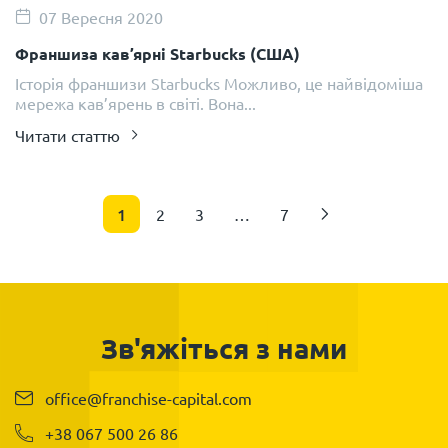
07 Вересня 2020
Франшиза кав’ярні Starbucks (США)
Історія франшизи Starbucks Можливо, це найвідоміша
мережа кав’ярень в світі. Вона...
Читати статтю
1
2
3
…
7
Зв'яжіться з нами
office@franchise-capital.com
+38 067 500 26 86