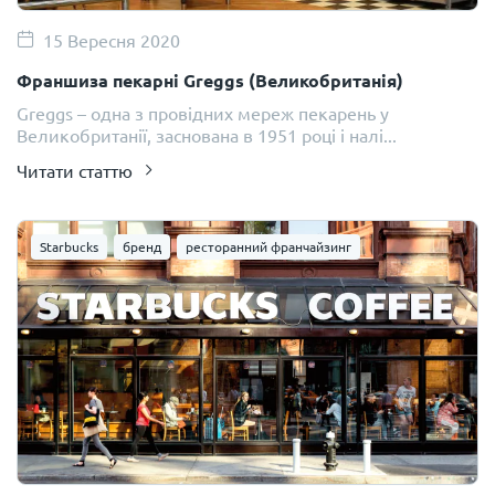
15 Вересня 2020
Франшиза пекарні Greggs (Великобританія)
Greggs – одна з провідних мереж пекарень у
Великобританії, заснована в 1951 році і налі...
Читати статтю
Starbucks
бренд
ресторанний франчайзинг