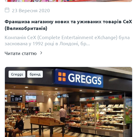
23 Вересня 2020
Франшиза магазину нових та уживаних товарів CeX
(Великобританія)
Компанія CeX (Complete Entertainment eXchange) була
заснована у 1992 році в Лондоні, бр...
Читати статтю
Greggs
бренд