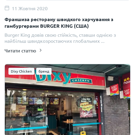
11 Жовтня 2020
Франшиза ресторану швидкого харчування з
гамбургерами BURGER KING (США)
Burger King довів свою стійкість, ставши однією з
найбільш швидкозростаючих глобальних ...
Читати статтю
Dixy Chicken
бренд