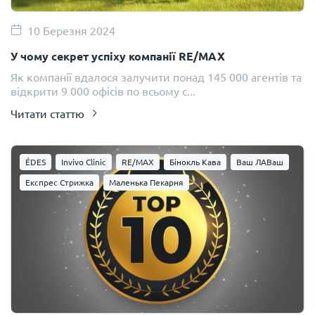
10 Березня 2024
У чому секрет успіху компанії RE/MAX
Як компанії вдалося залучити понад 145 000 агентів та
відкрити 9 000 офісів по всьому с...
Читати статтю
ÉDES
Invivo Clinic
RE/MAX
Бінокль Кава
Ваш ЛАВаш
Експрес Стрижка
Маленька Пекарня