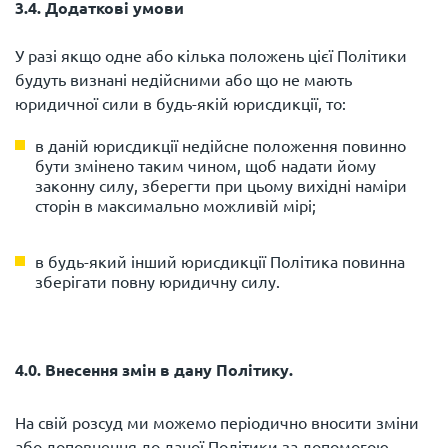
3.4. Додаткові умови
У разі якщо одне або кілька положень цієї Політики
будуть визнані недійсними або що не мають
в даній юрисдикції недійсне положення повинно
бути змінено таким чином, щоб надати йому
законну силу, зберегти при цьому вихідні наміри
сторін в максимально можливій мірі;
в будь-який інший юрисдикції Політика повинна
зберігати повну юридичну силу.
4.0. Внесення змін в дану Політику.
На свій розсуд ми можемо періодично вносити зміни
або доповнення до даної Політики за допомогою