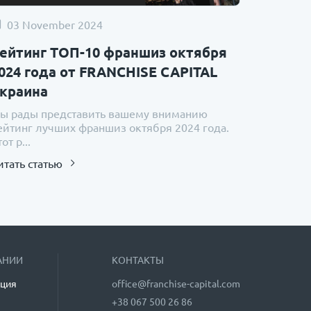
03 November 2024
ейтинг ТОП-10 франшиз октября
024 года от FRANCHISE CAPITAL
краина
ы рады представить вашему вниманию
ейтинг лучших франшиз октября 2024 года.
от р...
итать статью
АНИИ
КОНТАКТЫ
ция
office@franchise-capital.com
+38 067 500 26 86