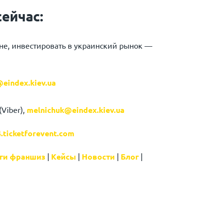
ейчас:
ине, инвестировать в украинский рынок —
eindex.kiev.ua
Viber),
melnichuk@eindex.kiev.ua
4.ticketforevent.com
ги франшиз
|
Кейсы
|
Новости
|
Блог
|