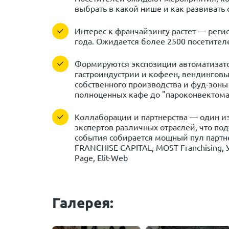
выбрать в какой нише и как развивать 
Интерес к франчайзингу растет — регис
года. Ожидается более 2500 посетител
Формируются экспозиции автоматизато
гастроиндустрии и кофеен, вендинговы
собственного производства и фуд-зоны
полноценных кафе до "пароконвектомат
Коллаборации и партнерства — один из
экспертов различных отраслей, что по
события собирается мощный пул партн
FRANCHISE CAPITAL, MOST Franchising, У
Page, Elit-Web
Галерея: