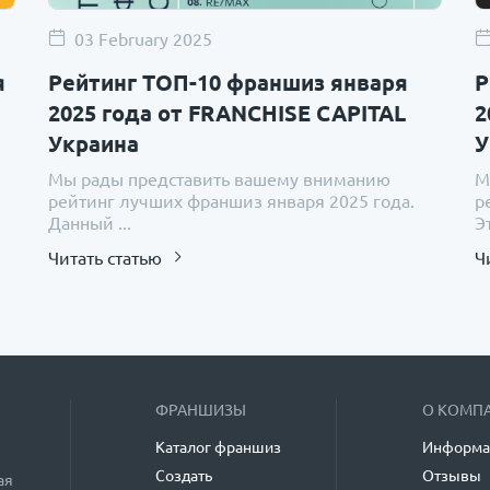
03 February 2025
я
Рейтинг ТОП-10 франшиз января
Р
2025 года от FRANCHISE CAPITAL
2
Украина
У
Мы рады представить вашему вниманию
М
рейтинг лучших франшиз января 2025 года.
р
Данный ...
Эт
Читать статью
Ч
ФРАНШИЗЫ
О КОМП
Каталог франшиз
Информа
Создать
Отзывы
ая