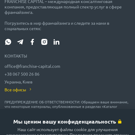
FRANCHISE CAPITAL – международная консалтинговая
компания, предоставляющая полный спектр услуг в сфере
франчайзинга.
Погрузитесь в мир франчайзинга и следите за нами в
социальных сетях:
КОНТАКТЫ
office@franchise-capital.com
+38 067 500 26 86
Украина, Киев
Все офисы
ПРЕДУПРЕЖДЕНИЕ ОБ ОТВЕТСТВЕННОСТИ: Обращаем ваше внимание,
что некоторые материалы, опубликованные в разделах «Каталог
франшиз», «Блог» и «Календарь мероприятий» на сайте FRANCHISE
CAPITAL, часто размещаются представителями франшиз на правах
рекламы или получены на безвозмездной основе из источников,
Мы ценим вашу конфиденциальность
которые мы считаем надежными, но их точность и полнота не
гарантируются! В соответствии с законодательством, администрация
Наш сайт использует файлы cookie для улучшения
сайта FRANCHISE CAPITAL не гарантирует и не обещает в будущем
коммуникации с посетителями. Продолжая просмотр страниц