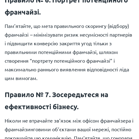
франчайзі.
Пам’ятайте, що мета правильного скорингу (відбору)
франчайзі
–
мінімізувати ризик несумісності партнерів
і підвищити конверсію закриття угод тільки з
правильними потенційними франчайзі, шляхом
створення “портрету потенційного франчайзі” і
максимально раннього виявлення відповідності ліда
цим вимогам.
Правило № 7. Зосередьтеся на
ефективності бізнесу.
Ніколи не втрачайте зв’язок між офісом франчайзера і
франчайзинговими об’єктами вашої мережі, постійно
покращуйте цю комунікацію. Пам’ятайте, що гонорари