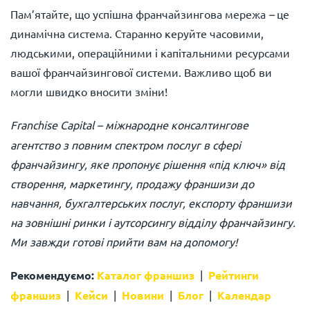
Пам’ятайте, що успішна франчайзингова мережа
–
це
динамічна система. Старанно керуйте часовими,
людськими, операційними і капітальними ресурсами
вашої франчайзингової системи. Важливо щоб ви
могли швидко вносити зміни!
Franchise Capital
– міжнародне консалтингове
агентство з повним спектром послуг в сфері
франчайзингу, яке пропонує рішення «під ключ» від
створення, маркетингу, продажу франшизи до
навчання, бухгалтерських послуг, експорту франшизи
на зовнішні ринки і аутсорсингу відділу франчайзингу.
Ми завжди готові прийти вам на допомогу!
Рекомендуємо:
Каталог франшиз
|
Рейтинги
франшиз
|
Кейси
|
Новини
|
Блог
|
Календар