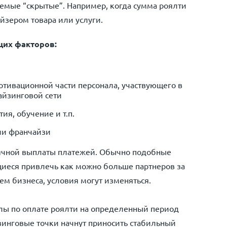
аемые “скрытые”. Например, когда сумма роялти
йзером товара или услуги.
щих факторов:
отивационной части персонала, участвующего в
айзинговой сети
я, обучение и т.п.
ли франчайзи
сячной выплаты платежей. Обычно подобные
иеся привлечь как можно больше партнеров за
ем бизнеса, условия могут изменяться.
ы по оплате роялти на определенный период
йзинговые точки начнут приносить стабильный