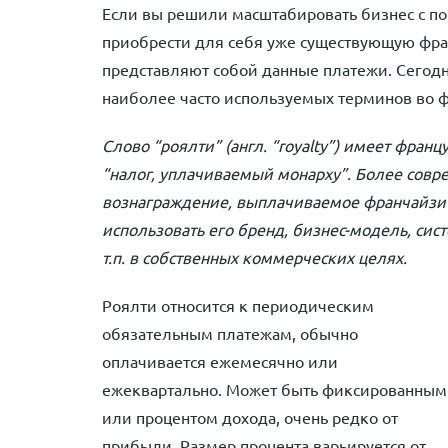
Если вы решили масштабировать бизнес с п
приобрести для себя уже существующую франш
представляют собой данные платежи. Сегодн
наиболее часто используемых терминов во 
Слово “роялти” (англ. “royalty”) имеет фран
“налог, уплачиваемый монарху”. Более совр
вознаграждение, выплачиваемое франчайзи 
использовать его бренд, бизнес-модель, сис
т.п. в собственных коммерческих целях.
Роялти относится к периодическим
обязательным платежам, обычно
оплачивается ежемесячно или
ежеквартально. Может быть фиксированным
или процентом дохода, очень редко от
прибыли. Размер процента варьируется от