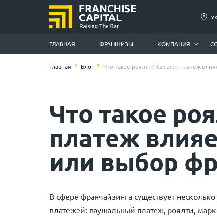
У
ГЛАВНАЯ
ФРАНШИЗЫ
КОМПАНИЯ
С
Главная
Блог
Что такое роялти? Как этот платеж вли
Что такое роя
платеж влияе
или выбор ф
В сфере франчайзинга существует несколько
платежей: паушальный платеж, роялти, мар