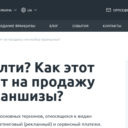
КРАИНА
UA
OFFICE@
ОЗДАНИЕ ФРАНШИЗЫ
БЛОГ
СОБЫТИЯ
КОНТАКТЫ
яет на продажу или выбор франшизы?
лти? Как этот
т на продажу
раншизы?
 основных терминов, относящихся к видам
кетинговый (рекламный) и сервисный платежи.