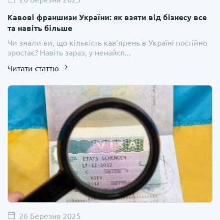
Кавові франшизи України: як взяти від бізнесу все
та навіть більше
Чи знали ви, що кількість кав’ярень в Україні постійно
зростає? Навіть зараз, у ненайсп...
Читати статтю
26 Березня 2025