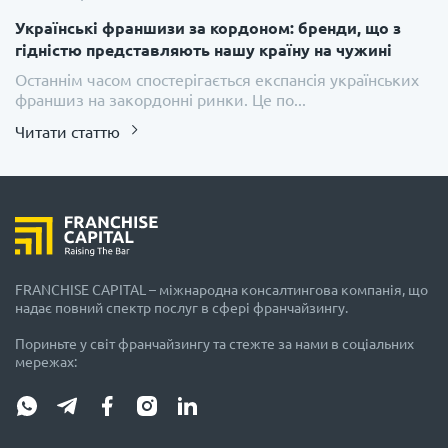
Українські франшизи за кордоном: бренди, що з
гідністю представляють нашу країну на чужині
Останнім часом спостерігається експансія українських
франшиз на закордонні ринки. Це по...
Читати статтю
FRANCHISE CAPITAL – міжнародна консалтингова компанія, що
надає повний спектр послуг в сфері франчайзингу.
Пориньте у світ франчайзингу та стежте за нами в соціальних
мережах: