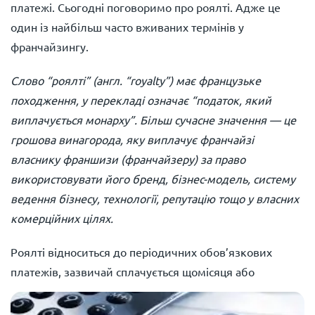
платежі. Сьогодні поговоримо про роялті. Адже це
один із найбільш часто вживаних термінів у
франчайзингу.
Слово “роялті” (англ. “royalty”) має французьке
походження, у перекладі означає “податок, який
виплачується монарху”. Більш сучасне значення — це
грошова винагорода, яку виплачує франчайзі
власнику франшизи (франчайзеру) за право
використовувати його бренд, бізнес-модель, систему
ведення бізнесу, технології, репутацію тощо у власних
комерційних цілях.
Роялті відноситься до періодичних обов’язкових
платежів, зазвичай
сплачується щомісяця або