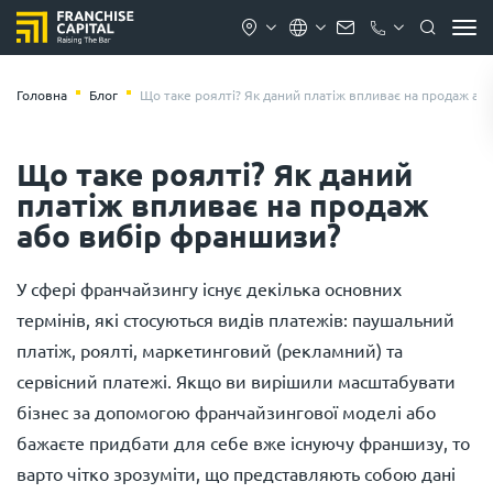
Головна
Блог
Що таке роялті? Як даний платіж впливає на продаж аб
Що таке роялті? Як даний
платіж впливає на продаж
або вибір франшизи?
У сфері франчайзингу існує декілька основних
термінів, які стосуються видів платежів: паушальний
платіж, роялті, маркетинговий (рекламний) та
сервісний платежі. Якщо ви вирішили масштабувати
бізнес за допомогою франчайзингової моделі або
бажаєте придбати для себе вже існуючу франшизу, то
варто чітко зрозуміти, що представляють собою дані