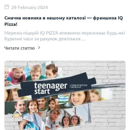
29 February 2024
Смачна новинка в нашому каталозі — франшиза IQ
Pizza!
Мережа піцерій IQ PIZZA впевнено переживає будь-які
буремні часи за рахунок декількох ...
Читати статтю