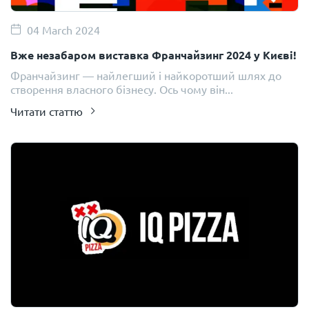
04 March 2024
Вже незабаром виставка Франчайзинг 2024 у Києві!
Франчайзинг — найлегший і найкоротший шлях до
створення власного бізнесу. Ось чому він...
Читати статтю