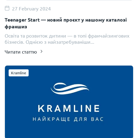
27 February 2024
Teenager Start — новий проєкт у нашому каталозі
франшиз
Освіта та розвиток дитини — в топі франчайзингових
бізнесів. Однією з найзатребуваніши...
Читати статтю
Kramline