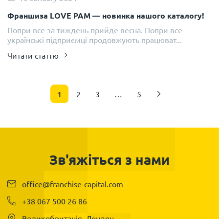
Франшиза LOVE PAM — новинка нашого каталогу!
Попри все за тиждень прийде весна. Попри все
українські підприємці продовжують працюват...
Читати статтю
1
2
3
…
5
Зв'яжіться з нами
office@franchise-capital.com
+38 067 500 26 86
Великобританія, Лондон