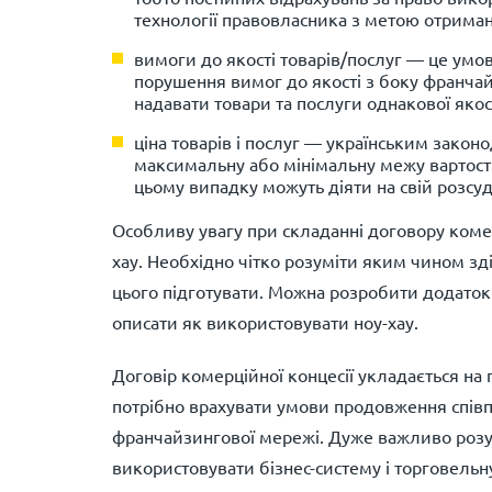
технології правовласника з метою отрима
вимоги до якості товарів/послуг — це умо
порушення вимог до якості з боку франчай
надавати товари та послуги однакової якост
ціна товарів і послуг — українським зако
максимальну або мінімальну межу вартості
цьому випадку можуть діяти на свій розсуд
Особливу увагу при складанні договору комер
хау. Необхідно чітко розуміти яким чином зд
цього підготувати. Можна розробити додаток д
описати як використовувати ноу-хау.
Договір комерційної концесії укладається на 
потрібно врахувати умови продовження співпр
франчайзингової мережі. Дуже важливо розум
використовувати бізнес-систему і торговельн