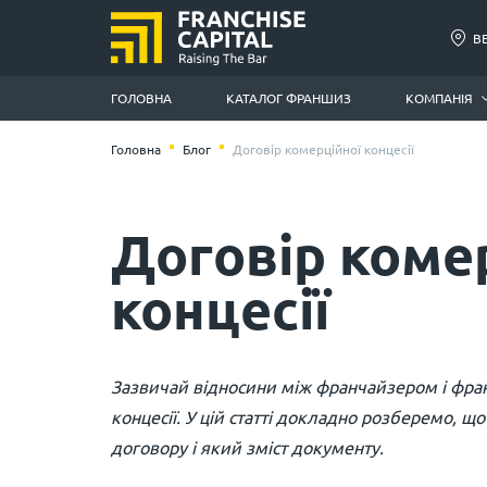
В
ГОЛОВНА
КАТАЛОГ ФРАНШИЗ
КОМПАНІЯ
Головна
Блог
Договір комерційної концесії
Договір коме
концесії
Зазвичай відносини між франчайзером і фра
концесії. У цій статті докладно розберемо, 
договору і який зміст документу.