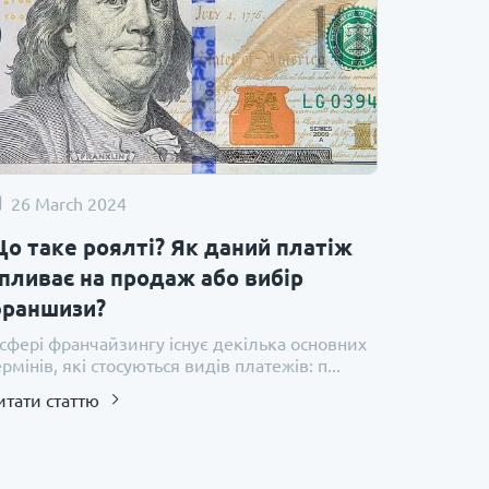
26 March 2024
о таке роялті? Як даний платіж
пливає на продаж або вибір
раншизи?
 сфері франчайзингу існує декілька основних
ермінів, які стосуються видів платежів: п...
итати статтю