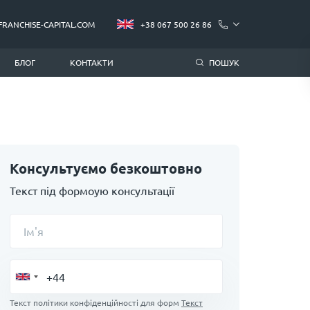
FRANCHISE-CAPITAL.COM
+38 067 500 26 86
БЛОГ
КОНТАКТИ
ПОШУК
Консультуємо безкоштовно
Текст під формоую консультації
Ім'я
Текст політики конфіденційності для форм
Текст