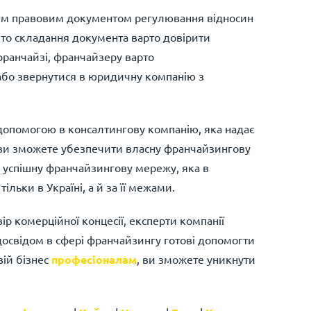
вним правовим документом регулювання відносин
то складання документа варто довірити
франчайзі, франчайзеру варто
або звернутися в юридичну компанію з
допомогою в консалтингову компанію, яка надає
 ви зможете убезпечити власну франчайзингову
 успішну франчайзингову мережу, яка в
льки в Україні, а й за її межами.
р комерційної концесії, експерти компанії
 досвідом в сфері франчайзингу готові допомогти
вій бізнес
професіоналам
, ви зможете уникнути