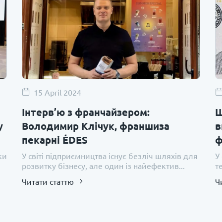
15 April 2024
Інтерв’ю з франчайзером:
Щ
у
Володимир Клічук, франшиза
в
пекарні ÉDES
ф
ки
У світі підприємництва існує безліч шляхів для
У
розвитку бізнесу, але один із найефектив...
т
Читати статтю
Ч