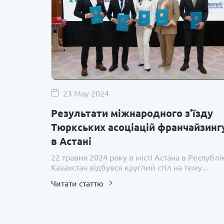
23 May 2024
Результати міжнародного з’їзду
Тюркських асоціацій франчайзинг
в Астані
22 травня 2024 року в місті Астана в Республі
Казахстан відбувся круглий стіл на тему...
Читати статтю