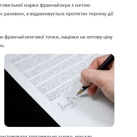
рговельної марки франчайзера з метою
 разовим, а відраховується протягом терміну дії
 франчайзингової точки, націнки на оптову ціну
м.
ристовувати торговельну марку, ноу-хау,