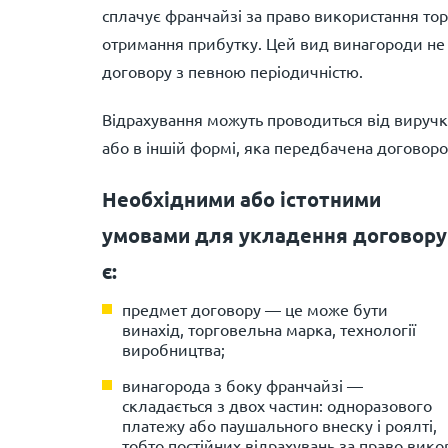
сплачує франчайзі за право використання то
отримання прибутку. Цей вид винагороди не є
договору з певною періодичністю.
Відрахування можуть проводиться від виручки
або в іншій формі, яка передбачена договоро
Необхідними або істотними
умовами для укладення договору
є:
предмет договору — це може бути
винахід, торговельна марка, технології
виробництва;
винагорода з боку франчайзі —
складається з двох частин: одноразового
платежу або паушального внеску і роялті,
тобто постійних відрахувань за право вико