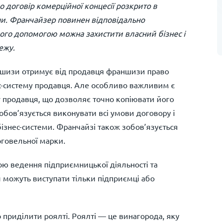
о договір комерційної концесії розкрито в
ни. Франчайзер повинен відповідально
його допомогою можна захистити власний бізнес і
ежу.
аншизи отримує від продавця франшизи право
с-систему продавця. Але особливо важливим є
у продавця, що дозволяє точно копіювати його
зобов’язується виконувати всі умови договору і
ізнес-системи. Франчайзі також зобов’язується
рговельної марки.
ою ведення підприємницької діяльності та
 можуть виступати тільки підприємці або
 приділити роялті. Роялті — це винагорода, яку