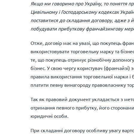
Якщо ми говоримо про Україну, то поняття пр
Цивільному і Господарському кодексах Украї
поставитися до складання договору, адже з 
побудувати прибуткову франчайзингову мер
Отже, договір має на увазі, що покупець фр
використовувати торговельну марку та бізне
те, що покупець отримує різнобічну допомог
бізнес. У свою чергу користувач (франчайзі) 
правила використання торговельної марки і б
платити певну винагороду правовласнику то
Так як правовий документ укладається з мет
отримання певного прибутку, його сторонами
юридичні особи.
При складанні договору особливу увагу варто