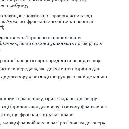
ння прибутку;
ва захищає споживачів і правовласника від
зі. Адже всі франчайзингові точки повинні
і;
нодавством заборонено встановлювати
. Однак, якщо сторони укладають договір, то в
.
ційної концесії варто приділити передачі ноу-
ійснити передачу, які документи потрібно для
о договору у вигляді інструкції, в якій детально
певний термін, тому, при складанні договору
аці (пролонгація договору) і виходу франчайзі з
іти, що франчайзі втрачає право
у марку франчайзера в разі розірвання договору.