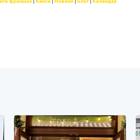
нги франшиз
|
Кейси
|
Новини
|
Блог
|
Календар