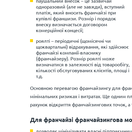
паушальний внесок – це зазвичай
одноразовий (але не завжди), вступний
платіж, який вносить франчайзі при
купівлі франшизи. Розмір і порядок
внеску визначається договором
комерційної концесії;
роялті – періодичні (щомісячні чи
щоквартальні) відрахування, які здійснює
франчайзі компанії-власнику
(франчайзеру). Розмір роялті може
визначатися в залежності від товарообігу,
кількості обслуговуваних клієнтів, площі і
т.д.
Основною перевагою франчайзингу для фран
мінімальних ризиках і витратах. Ще одним пл
рахунок відкриття франчайзингових точок, а
Для франчайзі франчайзингова мо
дозволяє мінімізувати власні підприємниц