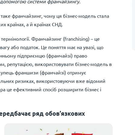
 допомогою системи франчайзингу.
 таке франчайзинг, чому ця бізнес-модель стала
х країнах, а й країнах СНД.
ермінології. Франчайзинг (franchising) – це
агу або податок. Це поняття має на увазі, що
онньому підприємцю (франчайзі) право
м, репутацією, використовувати бізнес-модель в
окупець франшизи (франчайзі) отримує
мальних ризиках, використовуючи вже відомий
ра це ефективний спосіб розширити бізнес і
передбачає ряд обов’язкових