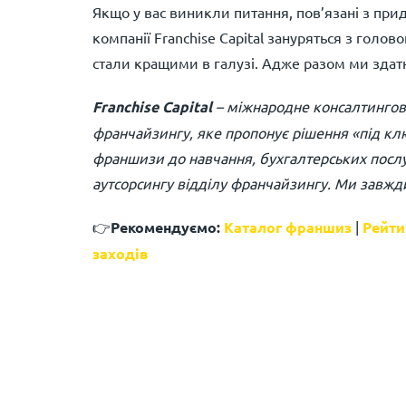
Якщо у вас виникли питання, пов’язані з п
компанії Franchise Capital зануряться з голо
стали кращими в галузі. Адже разом ми здат
Franchise Capital
– міжнародне консалтингове
франчайзингу, яке пропонує рішення «під кл
франшизи до навчання, бухгалтерських послу
аутсорсингу відділу франчайзингу. Ми завжди
👉
Рекомендуємо:
Каталог франшиз
|
Рейти
заходів