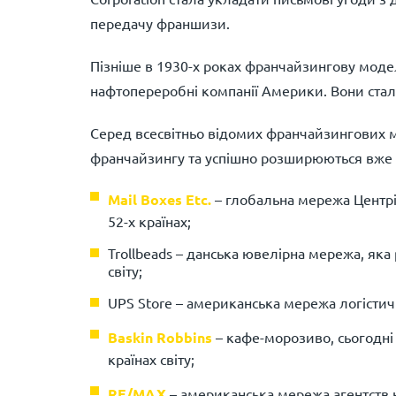
передачу франшизи.
Пізніше в 1930-х роках франчайзингову моде
нафтопереробні компанії Америки. Вони стали
Серед всесвітньо відомих франчайзингових м
франчайзингу та успішно розширюються вже 
Mail Boxes Etc.
– глобальна мережа Центрів
52-х країнах;
Trollbeads – данська ювелірна мережа, яка 
світу;
UPS Store – американська мережа логістичн
Baskin Robbins
– кафе-морозиво, сьогодні 
країнах світу;
RE/MAX
– американська мережа агентств не