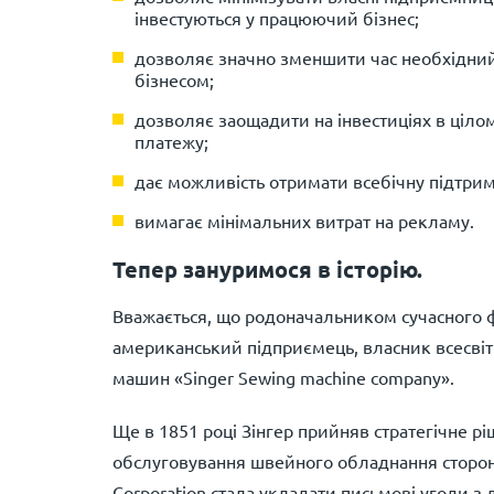
інвестуються у працюючий бізнес;
дозволяє значно зменшити час необхідний 
бізнесом;
дозволяє заощадити на інвестиціях в цілом
платежу;
дає можливість отримати всебічну підтрим
вимагає мінімальних витрат на рекламу.
Тепер зануримося в історію.
Вважається, що родоначальником сучасного фр
американський підприємець, власник всесві
машин «Singer Sewing machine company».
Ще в 1851 році Зінгер прийняв стратегічне рі
обслуговування швейного обладнання сторон
Corporation стала укладати письмові угоди 