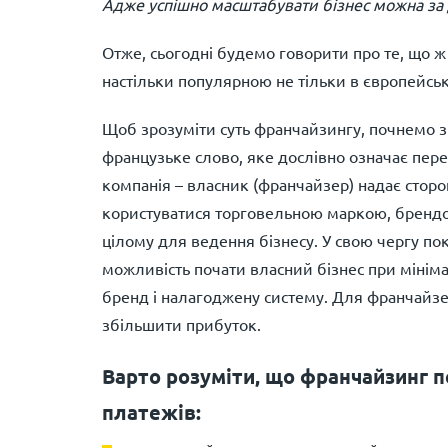
Адже успішно масштабувати бізнес можна за
Отже, сьогодні будемо говорити про те, що ж
настільки популярною не тільки в європейськи
Щоб зрозуміти суть франчайзингу, почнемо з т
французьке слово, яке дослівно означає перев
компанія – власник (франчайзер) надає стор
користуватися торговельною маркою, брендо
цілому для ведення бізнесу. У свою чергу п
можливість почати власний бізнес при міні
бренд і налагоджену систему. Для франчайзе
збільшити прибуток.
Варто розуміти, що франчайзинг 
платежів: