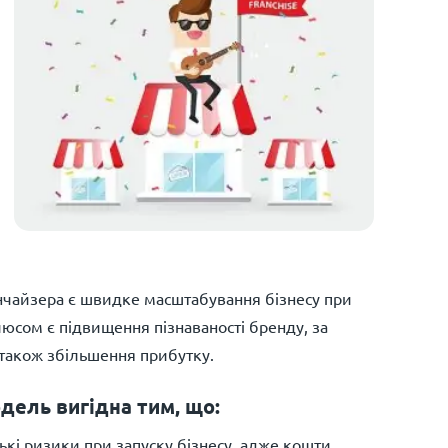
чайзера є швидке масштабування бізнесу при
юсом є підвищення пізнаваності бренду, за
 також збільшення прибутку.
дель вигідна тим, що:
ькі ризики при запуску бізнесу, адже кошти