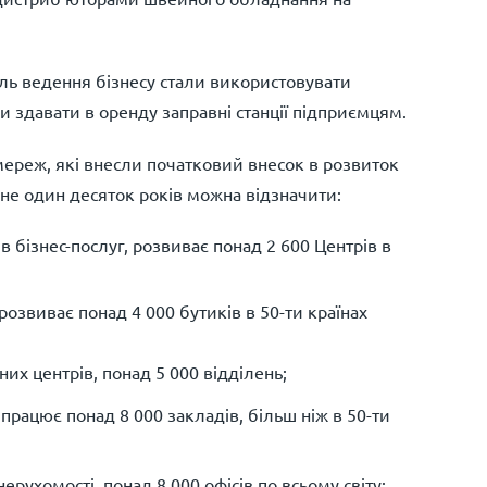
ль ведення бізнесу стали використовувати
 здавати в оренду заправні станції підприємцям.
ереж, які внесли початковий внесок в розвиток
не один десяток років можна відзначити:
 бізнес-послуг, розвиває понад 2 600 Центрів в
розвиває понад 4 000 бутиків в 50-ти країнах
их центрів, понад 5 000 відділень;
працює понад 8 000 закладів, більш ніж в 50-ти
рухомості, понад 8 000 офісів по всьому світу;