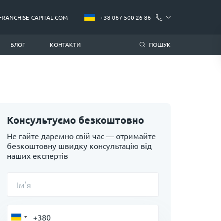
FRANCHISE-CAPITAL.COM
+38 067 500 26 86
БЛОГ
КОНТАКТИ
ПОШУК
Консультуємо безкоштовно
Не гайте даремно свій час — отримайте
безкоштовну швидку консультацію від
наших експертів
Ім'я