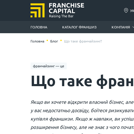
У
ГОЛОВНА
КАТАЛОГ ФРАНШИЗ
КОМПАНІЯ
Головна
Блог
Що таке франчайзинг?
франчайзинг — це
Що таке фран
Якщо ви хочете відкрити власний бізнес, але 
у вас недостатньо досвіду, боїтеся ризикува
купівля франшизи. Якщо ж навпаки, ви успі
розширення бізнесу, але не знає з чого почат