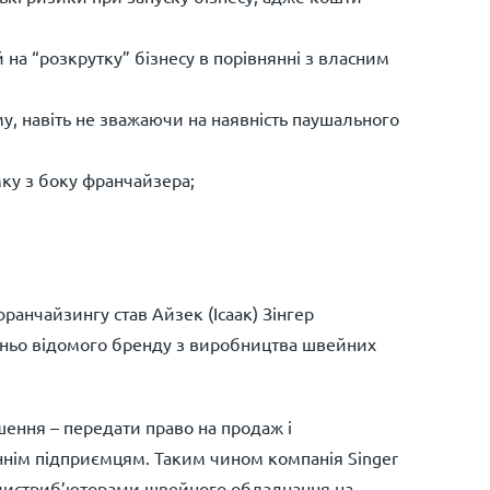
на “розкрутку” бізнесу в порівнянні з власним
у, навіть не зважаючи на наявність паушального
ку з боку франчайзера;
анчайзингу став Айзек (Ісаак) Зінгер
тньо відомого бренду з виробництва швейних
шення – передати право на продаж і
нім підприємцям. Таким чином компанія Singer
з дистриб’юторами швейного обладнання на