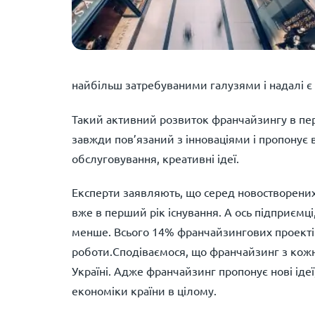
найбільш затребуваними галузями і надалі є
Такий активний розвиток франчайзингу в пер
завжди пов’язаний з інноваціями і пропонує 
обслуговування, креативні ідеї.
Експерти заявляють, що серед новостворени
вже в перший рік існування. А ось підприємц
менше. Всього 14% франчайзингових проекті
роботи.Сподіваємося, що франчайзинг з кож
Україні. Адже франчайзинг пропонує нові ідеї
економіки країни в цілому.