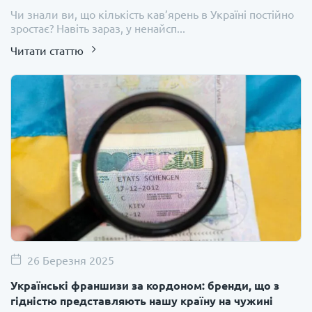
Чи знали ви, що кількість кав’ярень в Україні постійно
зростає? Навіть зараз, у ненайсп...
Читати статтю
26 Березня 2025
Українські франшизи за кордоном: бренди, що з
гідністю представляють нашу країну на чужині