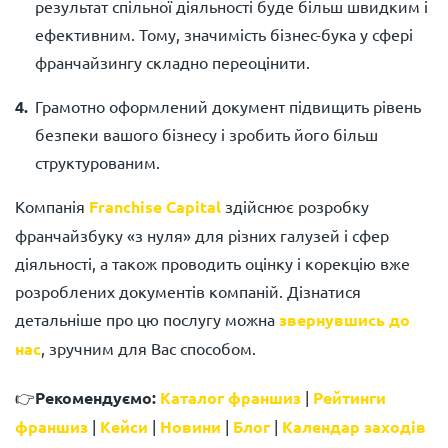
результат спільної діяльності буде більш швидким і
ефективним. Тому, значимість бізнес-бука у сфері
франчайзингу складно переоцінити.
Грамотно оформлений документ підвищить рівень
безпеки вашого бізнесу і зробить його більш
структурованим.
Компанія
Franchise Capital
здійснює розробку
франчайзбуку «з нуля» для різних галузей і сфер
діяльності, а також проводить оцінку і корекцію вже
розроблених документів компаній. Дізнатися
детальніше про цю послугу можна
звернувшись до
нас
, зручним для Вас способом.
👉
Рекомендуємо:
Каталог франшиз
|
Рейтинги
франшиз
|
Кейси
|
Новини
|
Блог
|
Календар заходів