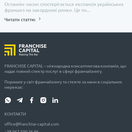
Останнім часом спостерігається експансія українських
франшиз на закордонні ринки. Це по...
Читати статтю
FRANCHISE CAPITAL – міжнародна консалтингова компанія, що
надає повний спектр послуг в сфері франчайзингу.
Пориньте у світ франчайзингу та стежте за нами в соціальних
мережах:
КОНТАКТИ
office@franchise-capital.com
+38 067 500 26 86