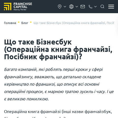
Головна
Блог
Що таке Бізнесбук (Операційна книга франчайзі, Посібни
Що таке Бізнесбук
(Операційна книга франчайзі,
Посібник франчайзі)?
Багато компаній, які роблять перші кроки у сфері
франчайзингу, вважають, що детально складене
керівництво по франшизі, що описує всі основні
операційні процеси, є марною тратою зусиль і часу. І це
є великою помилкою.
Операційна книга франчайзі (інші назви франчайзбук,