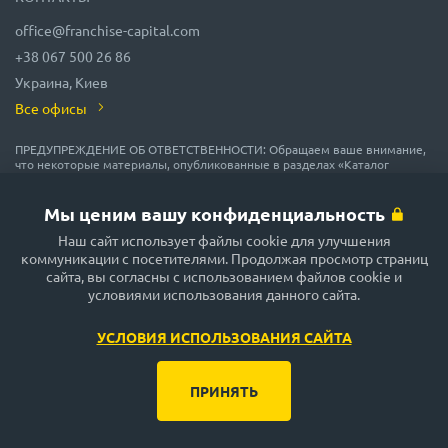
office@franchise-capital.com
+38 067 500 26 86
Украина, Киев
Все офисы
ПРЕДУПРЕЖДЕНИЕ ОБ ОТВЕТСТВЕННОСТИ: Обращаем ваше внимание,
что некоторые материалы, опубликованные в разделах «Каталог
франшиз», «Блог» и «Календарь мероприятий» на сайте FRANCHISE
CAPITAL, часто размещаются представителями франшиз на правах
рекламы или получены на безвозмездной основе из источников,
Мы ценим вашу конфиденциальность
которые мы считаем надежными, но их точность и полнота не
гарантируются! В соответствии с законодательством, администрация
Наш сайт использует файлы cookie для улучшения
сайта FRANCHISE CAPITAL не гарантирует и не обещает в будущем
коммуникации с посетителями. Продолжая просмотр страниц
доходности никаких вложений, не дает гарантии надежности
сайта, вы согласны с использованием файлов cookie и
возможных инвестиций и стабильности размеров возможных доходов.
условиями использования данного сайта.
Сайт FRANCHISE CAPITAL не несёт никакой ответственности за
опубликованную информацию. Будьте внимательны и принимайте
только обдуманные решения!
УСЛОВИЯ ИСПОЛЬЗОВАНИЯ САЙТА
ПРИНЯТЬ
Правила и условия использования сайта
by turbota.agency