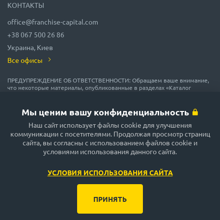
КОНТАКТЫ
office@franchise-capital.com
+38 067 500 26 86
Украина, Киев
Все офисы
ПРЕДУПРЕЖДЕНИЕ ОБ ОТВЕТСТВЕННОСТИ: Обращаем ваше внимание,
что некоторые материалы, опубликованные в разделах «Каталог
франшиз», «Блог» и «Календарь мероприятий» на сайте FRANCHISE
CAPITAL, часто размещаются представителями франшиз на правах
рекламы или получены на безвозмездной основе из источников,
Мы ценим вашу конфиденциальность
которые мы считаем надежными, но их точность и полнота не
Наш сайт использует файлы cookie для улучшения
гарантируются! В соответствии с законодательством, администрация
сайта FRANCHISE CAPITAL не гарантирует и не обещает в будущем
коммуникации с посетителями. Продолжая просмотр страниц
доходности никаких вложений, не дает гарантии надежности
сайта, вы согласны с использованием файлов cookie и
возможных инвестиций и стабильности размеров возможных доходов.
условиями использования данного сайта.
Сайт FRANCHISE CAPITAL не несёт никакой ответственности за
опубликованную информацию. Будьте внимательны и принимайте
только обдуманные решения!
УСЛОВИЯ ИСПОЛЬЗОВАНИЯ САЙТА
ПРИНЯТЬ
Правила и условия использования сайта
by turbota.agency