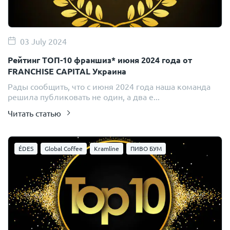
03 July 2024
Рейтинг ТОП-10 франшиз* июня 2024 года от
FRANCHISE CAPITAL Украина
Рады сообщить, что с июня 2024 года наша команда
решила публиковать не один, а два е...
Читать статью
ÉDES
Global Coffee
Kramline
ПИВО БУМ