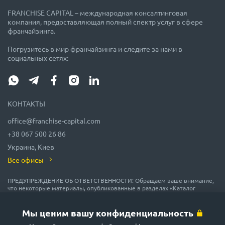
FRANCHISE CAPITAL – международная консалтинговая
компания, предоставляющая полный спектр услуг в сфере
франчайзинга.
Погрузитесь в мир франчайзинга и следите за нами в
социальных сетях:
КОНТАКТЫ
office@franchise-capital.com
+38 067 500 26 86
Украина, Киев
Все офисы
ПРЕДУПРЕЖДЕНИЕ ОБ ОТВЕТСТВЕННОСТИ: Обращаем ваше внимание,
что некоторые материалы, опубликованные в разделах «Каталог
франшиз», «Блог» и «Календарь мероприятий» на сайте FRANCHISE
CAPITAL, часто размещаются представителями франшиз на правах
рекламы или получены на безвозмездной основе из источников,
Мы ценим вашу конфиденциальность
которые мы считаем надежными, но их точность и полнота не