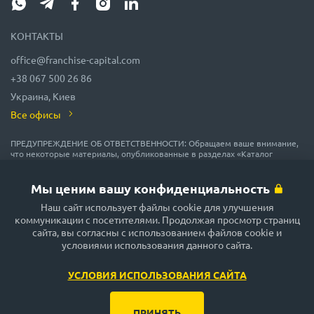
КОНТАКТЫ
office@franchise-capital.com
+38 067 500 26 86
Украина, Киев
Все офисы
ПРЕДУПРЕЖДЕНИЕ ОБ ОТВЕТСТВЕННОСТИ: Обращаем ваше внимание,
что некоторые материалы, опубликованные в разделах «Каталог
франшиз», «Блог» и «Календарь мероприятий» на сайте FRANCHISE
CAPITAL, часто размещаются представителями франшиз на правах
рекламы или получены на безвозмездной основе из источников,
Мы ценим вашу конфиденциальность
которые мы считаем надежными, но их точность и полнота не
гарантируются! В соответствии с законодательством, администрация
Наш сайт использует файлы cookie для улучшения
сайта FRANCHISE CAPITAL не гарантирует и не обещает в будущем
коммуникации с посетителями. Продолжая просмотр страниц
доходности никаких вложений, не дает гарантии надежности
сайта, вы согласны с использованием файлов cookie и
возможных инвестиций и стабильности размеров возможных доходов.
условиями использования данного сайта.
Сайт FRANCHISE CAPITAL не несёт никакой ответственности за
опубликованную информацию. Будьте внимательны и принимайте
только обдуманные решения!
УСЛОВИЯ ИСПОЛЬЗОВАНИЯ САЙТА
ПРИНЯТЬ