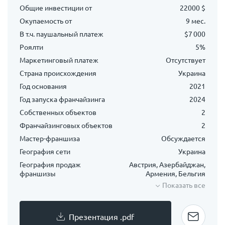
Общие инвестиции от
22000 $
Окупаемость от
9 мес.
В т.ч. паушальный платеж
$7 000
Роялти
5%
Маркетинговый платеж
Отсутствует
Страна происхождения
Украина
Год основания
2021
Год запуска франчайзинга
2024
Собственных объектов
2
Франчайзинговых объектов
2
Мастер-франшиза
Обсуждается
География сети
Украина
География продаж
Австрия, Азербайджан,
франшизы
Армения, Бельгия
Показать все
Презентация .pdf