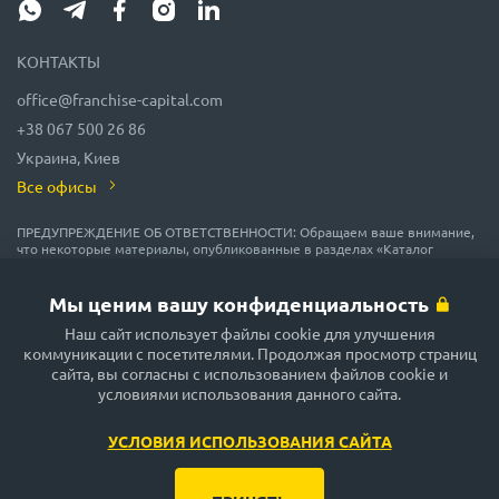
КОНТАКТЫ
office@franchise-capital.com
+38 067 500 26 86
Украина, Киев
Все офисы
ПРЕДУПРЕЖДЕНИЕ ОБ ОТВЕТСТВЕННОСТИ: Обращаем ваше внимание,
что некоторые материалы, опубликованные в разделах «Каталог
франшиз», «Блог» и «Календарь мероприятий» на сайте FRANCHISE
CAPITAL, часто размещаются представителями франшиз на правах
рекламы или получены на безвозмездной основе из источников,
Мы ценим вашу конфиденциальность
которые мы считаем надежными, но их точность и полнота не
Наш сайт использует файлы cookie для улучшения
гарантируются! В соответствии с законодательством, администрация
сайта FRANCHISE CAPITAL не гарантирует и не обещает в будущем
коммуникации с посетителями. Продолжая просмотр страниц
доходности никаких вложений, не дает гарантии надежности
сайта, вы согласны с использованием файлов cookie и
возможных инвестиций и стабильности размеров возможных доходов.
условиями использования данного сайта.
Сайт FRANCHISE CAPITAL не несёт никакой ответственности за
опубликованную информацию. Будьте внимательны и принимайте
только обдуманные решения!
УСЛОВИЯ ИСПОЛЬЗОВАНИЯ САЙТА