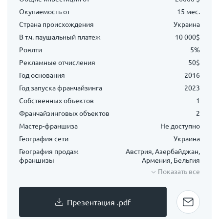
Окупаемость от
15 мес.
Страна происхождения
Украина
В т.ч. паушальный платеж
10 000$
Роялти
5%
Рекламные отчисления
50$
Год основания
2016
Год запуска франчайзинга
2023
Собственных объектов
1
Франчайзинговых объектов
2
Мастер-франшиза
Не доступно
География сети
Украина
География продаж
Австрия, Азербайджан,
франшизы
Армения, Бельгия
Показать все
Презентация .pdf