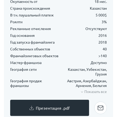
Окупаемость от
18 мес.
Страна происхождения
Казахстан
В т.ч. паушальный платеж
5 000$
Роялти
3%
Рекламные отчисления
Отсутствуют
Год основания
2016
Год запуска франчайзинга
2018
Собственных объектов
40
Франчайзинговых объектов
>140
Мастер-франшиза
Доступно
География сети
Казахстан, Узбекистан,
Грузия
География продаж
Австрия, Азербайджан,
франшизы
Армения, Бельгия
Показать все
Презентация .pdf