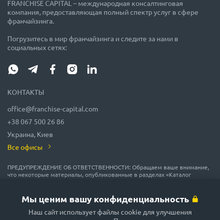
FRANCHISE CAPITAL – международная консалтинговая
компания, предоставляющая полный спектр услуг в сфере
франчайзинга.
Погрузитесь в мир франчайзинга и следите за нами в
социальных сетях:
КОНТАКТЫ
office@franchise-capital.com
+38 067 500 26 86
Украина, Киев
Все офисы
ПРЕДУПРЕЖДЕНИЕ ОБ ОТВЕТСТВЕННОСТИ: Обращаем ваше внимание,
что некоторые материалы, опубликованные в разделах «Каталог
франшиз», «Блог» и «Календарь мероприятий» на сайте FRANCHISE
CAPITAL, часто размещаются представителями франшиз на правах
рекламы или получены на безвозмездной основе из источников,
Мы ценим вашу конфиденциальность
которые мы считаем надежными, но их точность и полнота не
гарантируются! В соответствии с законодательством, администрация
Наш сайт использует файлы cookie для улучшения
сайта FRANCHISE CAPITAL не гарантирует и не обещает в будущем