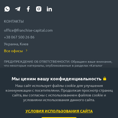
КОНТАКТЫ
office@franchise-capital.com
+38 067 500 26 86
Украина, Киев
Все офисы
ПРЕДУПРЕЖДЕНИЕ ОБ ОТВЕТСТВЕННОСТИ: Обращаем ваше внимание,
что некоторые материалы, опубликованные в разделах «Каталог
франшиз», «Блог» и «Календарь мероприятий» на сайте FRANCHISE
CAPITAL, часто размещаются представителями франшиз на правах
рекламы или получены на безвозмездной основе из источников,
Мы ценим вашу конфиденциальность
которые мы считаем надежными, но их точность и полнота не
гарантируются! В соответствии с законодательством, администрация
Наш сайт использует файлы cookie для улучшения
сайта FRANCHISE CAPITAL не гарантирует и не обещает в будущем
коммуникации с посетителями. Продолжая просмотр страниц
доходности никаких вложений, не дает гарантии надежности
сайта, вы согласны с использованием файлов cookie и
возможных инвестиций и стабильности размеров возможных доходов.
условиями использования данного сайта.
Сайт FRANCHISE CAPITAL не несёт никакой ответственности за
опубликованную информацию. Будьте внимательны и принимайте
только обдуманные решения!
УСЛОВИЯ ИСПОЛЬЗОВАНИЯ САЙТА