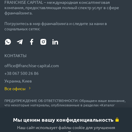
FRANCHISE CAPITAL – международная консалтинговая
компания, предоставляющая полный спектр услуг в сфере
франчайзинга.
Погрузитесь в мир франчайзинга и следите за нами в
социальных сетях:
КОНТАКТЫ
office@franchise-capital.com
+38 067 500 26 86
Украина, Киев
Все офисы
ПРЕДУПРЕЖДЕНИЕ ОБ ОТВЕТСТВЕННОСТИ: Обращаем ваше внимание,
что некоторые материалы, опубликованные в разделах «Каталог
франшиз», «Блог» и «Календарь мероприятий» на сайте FRANCHISE
CAPITAL, часто размещаются представителями франшиз на правах
рекламы или получены на безвозмездной основе из источников,
Мы ценим вашу конфиденциальность
которые мы считаем надежными, но их точность и полнота не
гарантируются! В соответствии с законодательством, администрация
Наш сайт использует файлы cookie для улучшения
сайта FRANCHISE CAPITAL не гарантирует и не обещает в будущем