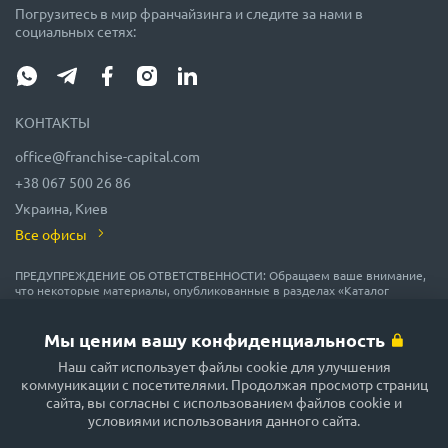
Погрузитесь в мир франчайзинга и следите за нами в
социальных сетях:
КОНТАКТЫ
office@franchise-capital.com
+38 067 500 26 86
Украина, Киев
Все офисы
ПРЕДУПРЕЖДЕНИЕ ОБ ОТВЕТСТВЕННОСТИ: Обращаем ваше внимание,
что некоторые материалы, опубликованные в разделах «Каталог
франшиз», «Блог» и «Календарь мероприятий» на сайте FRANCHISE
CAPITAL, часто размещаются представителями франшиз на правах
рекламы или получены на безвозмездной основе из источников,
Мы ценим вашу конфиденциальность
которые мы считаем надежными, но их точность и полнота не
гарантируются! В соответствии с законодательством, администрация
Наш сайт использует файлы cookie для улучшения
сайта FRANCHISE CAPITAL не гарантирует и не обещает в будущем
коммуникации с посетителями. Продолжая просмотр страниц
доходности никаких вложений, не дает гарантии надежности
сайта, вы согласны с использованием файлов cookie и
возможных инвестиций и стабильности размеров возможных доходов.
условиями использования данного сайта.
Сайт FRANCHISE CAPITAL не несёт никакой ответственности за
опубликованную информацию. Будьте внимательны и принимайте