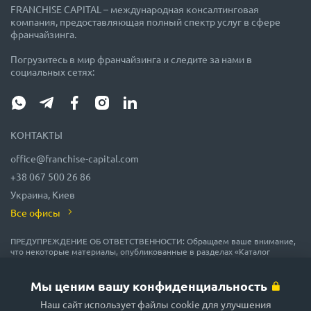
FRANCHISE CAPITAL – международная консалтинговая
компания, предоставляющая полный спектр услуг в сфере
франчайзинга.
Погрузитесь в мир франчайзинга и следите за нами в
социальных сетях:
КОНТАКТЫ
office@franchise-capital.com
+38 067 500 26 86
Украина, Киев
Все офисы
ПРЕДУПРЕЖДЕНИЕ ОБ ОТВЕТСТВЕННОСТИ: Обращаем ваше внимание,
что некоторые материалы, опубликованные в разделах «Каталог
франшиз», «Блог» и «Календарь мероприятий» на сайте FRANCHISE
CAPITAL, часто размещаются представителями франшиз на правах
рекламы или получены на безвозмездной основе из источников,
Мы ценим вашу конфиденциальность
которые мы считаем надежными, но их точность и полнота не
гарантируются! В соответствии с законодательством, администрация
Наш сайт использует файлы cookie для улучшения