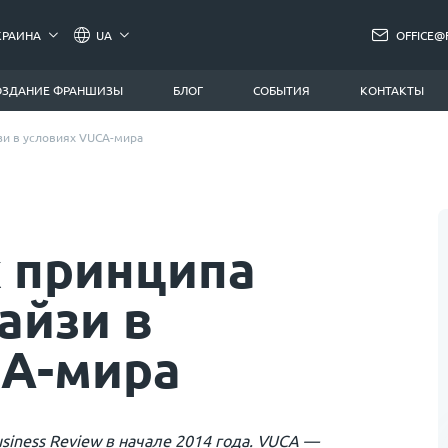
КРАИНА
UA
OFFICE@
ОЗДАНИЕ ФРАНШИЗЫ
БЛОГ
СОБЫТИЯ
КОНТАКТЫ
зи в условиях VUCA-мира
 принципа
айзи в
CA-мира
iness Review в начале 2014 года. VUCA —