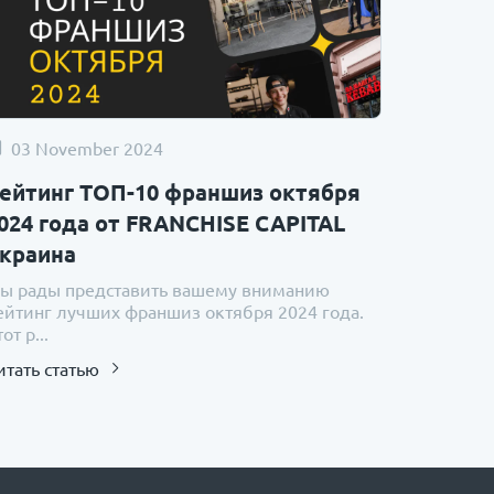
03 November 2024
ейтинг ТОП-10 франшиз октября
024 года от FRANCHISE CAPITAL
краина
ы рады представить вашему вниманию
ейтинг лучших франшиз октября 2024 года.
от р...
итать статью