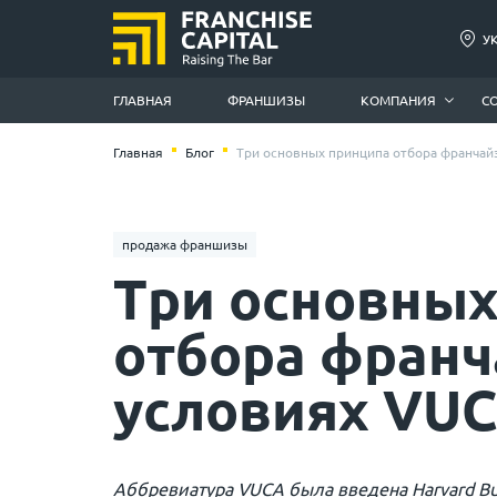
У
ГЛАВНАЯ
ФРАНШИЗЫ
КОМПАНИЯ
С
Главная
Блог
Три основных принципа отбора франчай
продажа франшизы
Три основных
отбора франч
условиях VU
Аббревиатура VUCA была введена Harvard Bus