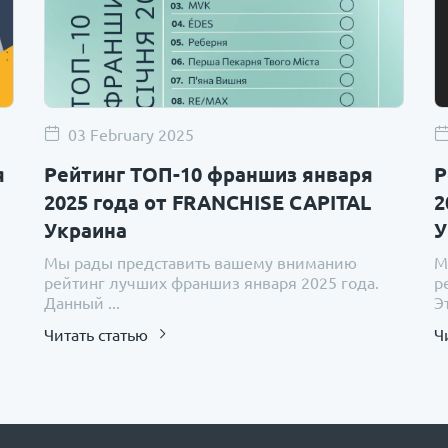
03 February 2025
я
Рейтинг ТОП-10 франшиз января
Р
2025 года от FRANCHISE CAPITAL
2
Украина
У
Мы рады представить вашему вниманию
М
рейтинг лучших франшиз января 2025 года.
р
Данный ...
Эт
Читать статью
Ч