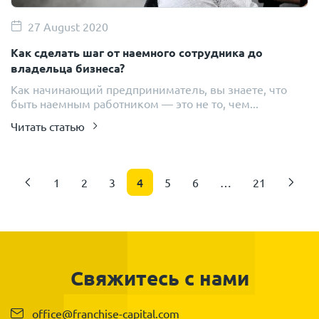
27 August 2020
Как сделать шаг от наемного сотрудника до
владельца бизнеса?
Как начинающий предприниматель, вы знаете, что
быть наемным работником — это не то, чем...
Читать статью
4
1
2
3
5
6
…
21
Свяжитесь с нами
office@franchise-capital.com