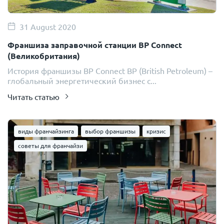
31 August 2020
Франшиза заправочной станции BP Connect
(Великобритания)
История франшизы BP Connect BP (British Petroleum) –
глобальный энергетический бизнес с...
Читать статью
виды франчайзинга
выбор франшизы
кризис
советы для франчайзи