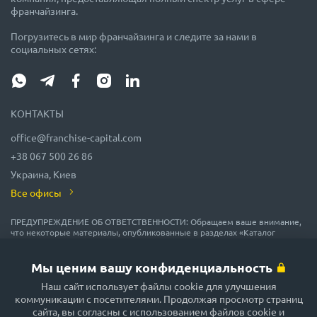
франчайзинга.
Погрузитесь в мир франчайзинга и следите за нами в
социальных сетях:
КОНТАКТЫ
office@franchise-capital.com
+38 067 500 26 86
Украина, Киев
Все офисы
ПРЕДУПРЕЖДЕНИЕ ОБ ОТВЕТСТВЕННОСТИ: Обращаем ваше внимание,
что некоторые материалы, опубликованные в разделах «Каталог
франшиз», «Блог» и «Календарь мероприятий» на сайте FRANCHISE
CAPITAL, часто размещаются представителями франшиз на правах
рекламы или получены на безвозмездной основе из источников,
Мы ценим вашу конфиденциальность
которые мы считаем надежными, но их точность и полнота не
гарантируются! В соответствии с законодательством, администрация
Наш сайт использует файлы cookie для улучшения
сайта FRANCHISE CAPITAL не гарантирует и не обещает в будущем
коммуникации с посетителями. Продолжая просмотр страниц
доходности никаких вложений, не дает гарантии надежности
сайта, вы согласны с использованием файлов cookie и