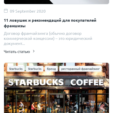
09 September 2020
11 ловушек и рекомендаций для покупателей
франшизы
Договор франчайзинга (обычно договор
коммерческой концессии) – это юридический
документ...
Читать статью
Starbucks
Starbucks
бренд
ресторанный франчайзинг