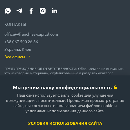
КОНТАКТЫ
office@franchise-capital.com
+38 067 500 26 86
Украина, Киев
Все офисы
ПРЕДУПРЕЖДЕНИЕ ОБ ОТВЕТСТВЕННОСТИ: Обращаем ваше внимание,
что некоторые материалы, опубликованные в разделах «Каталог
франшиз», «Блог» и «Календарь мероприятий» на сайте FRANCHISE
CAPITAL, часто размещаются представителями франшиз на правах
рекламы или получены на безвозмездной основе из источников,
Мы ценим вашу конфиденциальность
которые мы считаем надежными, но их точность и полнота не
гарантируются! В соответствии с законодательством, администрация
Наш сайт использует файлы cookie для улучшения
сайта FRANCHISE CAPITAL не гарантирует и не обещает в будущем
коммуникации с посетителями. Продолжая просмотр страниц
доходности никаких вложений, не дает гарантии надежности
сайта, вы согласны с использованием файлов cookie и
возможных инвестиций и стабильности размеров возможных доходов.
условиями использования данного сайта.
Сайт FRANCHISE CAPITAL не несёт никакой ответственности за
опубликованную информацию. Будьте внимательны и принимайте
только обдуманные решения!
УСЛОВИЯ ИСПОЛЬЗОВАНИЯ САЙТА